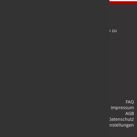
Newsletter
Bleiben Sie auf dem Laufenden und melden Sie sich zu
verschiedene Newsletter an.
Anmelden
FAQ
Impressum
AGB
Datenschutz
Cookie-Einstellungen