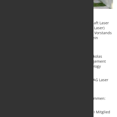
Auf der Herbstsitzung der VDMA Arbeitsgemeinschaft Laser
und Lasersysteme für die Materialbearbeitung (AG Laser)
haben die Mitglieder eine Wahl zur Ergänzung des Vorstands
durchgeführt und der Vorstandsvorsitzende und sein
Stellvertreter wurden bestätigt.
Dr. Hagen Zimer, Vorstand und Vorsitzender des
Geschäftsbereichs Lasertechnik bei Trumpf und Nikolas
Meyer, Bereichsleiter Vertrieb und Branchenmanagement
und Mitglied der Geschäftsleitung von Weil Technology
wurden neu in den Vorstand gewählt.
Dr. Christoph Ullmann wurde als Vorsitzender der AG Laser
und
Dr. Stefan Ruppik als sein Stellvertreter bestätigt.
Der neugewählte Vorstand setzt sich wie folgt zusammen:
Nikolas Meyer
Bereichsleiter Vertrieb und Branchenmanagement I Mitglied
der Geschäftsleitung