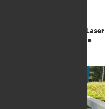
Neuer Vorstand der AG Laser
und Lasersysteme für die
Materialbearbeitung
20. Nov. 2023
von Hubert Hunscheidt