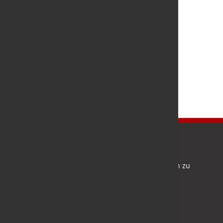
Newsletter
Bleiben Sie auf dem Laufenden und melden Sie sich zu
verschiedene Newsletter an.