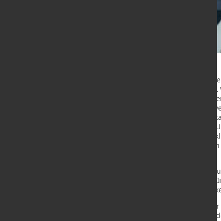
Weil Technology hat die langjährig
ausgebaut. Zum 1. Januar 2024 hat 
Unternehmen Novatec übernommen. 
Kunden und Interessenten ein erwe
das Maschinenportfolio wird am Stan
ausgebaut. Hierfür bringen beide 
investieren ab sofort in die Entwi
Geschäftsführung besteht aus dem 
Weil.
Fabiano Nava ist zum 01.01.2024 au
möchte sich herzlich bei Fabiano fü
Geschäftsführungstätigkeit bedank
Novatec engineering wurde im Jahr
Blechbearbeitung gegründet. Seit d