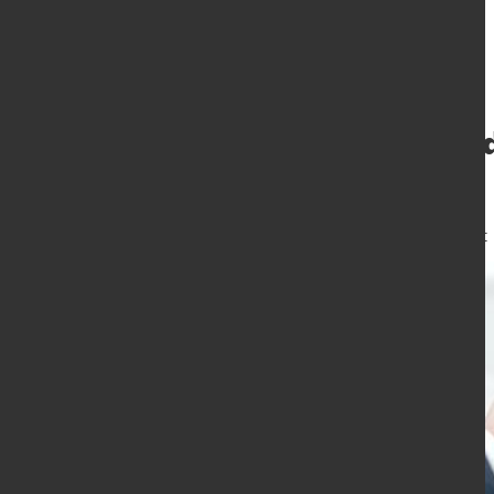
Neuer Standort d
Italien
22. Jan. 2024
von Angelika Albrecht