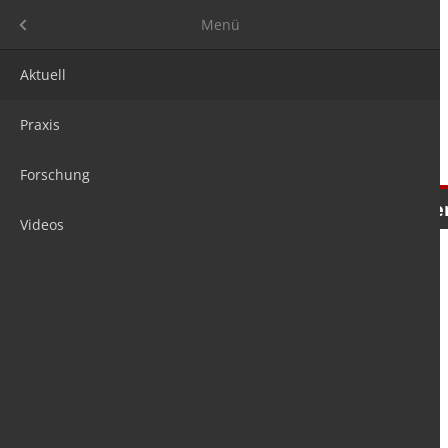
Menü
Menü
Aktuell
Praxis
Forschung
Nachrichten
Meinungen
Tre
Videos
is