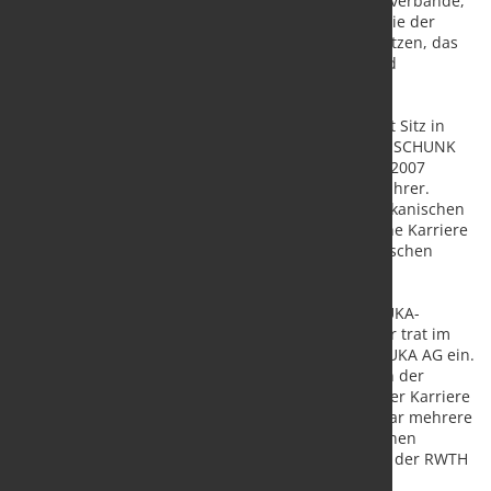
insbesondere die Vertreter der nationalen Roboterverbände,
der Roboterhersteller und Forschungsinstitute sowie der
Medien inspiriert. Wir werden seine Mission fortsetzen, das
Verständnis der sich stets wandelnden Robotik und
Automation weiter zu verbessern.
Milton Guerry leitet das Team von SCHUNK USA mit Sitz in
Morrisville, North Carolina. Er kam im Jahr 2000 zu SCHUNK
und hatte verschiedene Führungspositionen inne. 2007
übernahm er seine derzeitige Rolle als Geschäftsführer.
Milton Guerry ist Mitglied des Vorstands der amerikanischen
Robotic Industries Association (RIA). Er begann seine Karriere
in der Automobilindustrie in verschiedenen technischen
Funktionen.
Klaus König ist Chief Executive Officer (CEO) des KUKA-
Geschäftsbereichs Robotics mit Sitz in Augsburg. Er trat im
Juli 2017 als Chief Operating Officer (COO) in die KUKA AG ein.
Zuvor hatte er verschiedene Führungspositionen in der
deutschen Automobilindustrie inne. Während seiner Karriere
übernahm er auch internationale Aufgaben und war mehrere
Jahre lang in Kanada und Italien tätig. König hat einen
Abschluss als Diplom-Ingenieur für Maschinenbau der RWTH
Aachen.