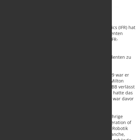
Der Vorstand der International Federation of Robotics (IFR) hat
Milton Guerry von SCHUNK USA zum neuen Präsidenten
gewählt. Klaus König von KUKA Robotics ist neuer IFR-
Vizepräsident.
"Ich fühle mich sehr geehrt, das Amt des IFR-Präsidenten zu
übernehmen und freue mich auf eine erfolgreiche
Zusammenarbeit mit Klaus König und unseren IFR-
Mitgliedern", sagt Milton Guerry. Im Dezember 2019 war er
bereits zum IFR-Vizepräsidenten gewählt worden. Milton
Guerry folgt auf Steven Wyatt (ABB, Schweiz), der ABB verlässt
und damit aus dem Amt ausscheidet. Steven Wyatt hatte das
Amt des Präsidenten seit Dezember 2019 inne und war davor
zwei Jahre lang Vizepräsident der IFR.
Milton Guerry dankte Steven Wyatt für seine langjährige
erfolgreiche Arbeit im Dienst der International Federation of
Robotics: "Steven hat hervorragende Arbeit für die Robotik
geleistet. Mit seinem Wirken hat er die gesamte Branche,