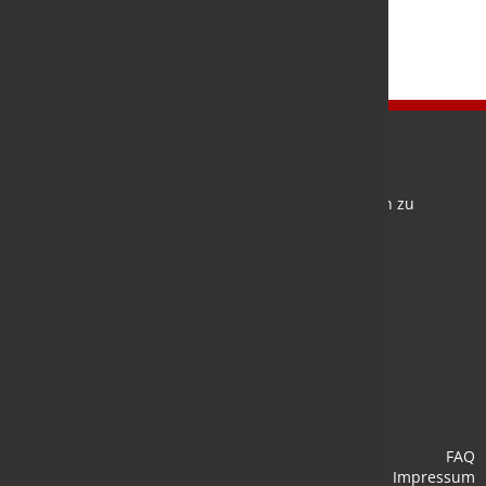
Newsletter
Bleiben Sie auf dem Laufenden und melden Sie sich zu
verschiedene Newsletter an.
Anmelden
FAQ
Impressum