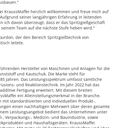
ausbauen.“
 bei KraussMaffei herzlich willkommen und freue mich auf
Aufgrund seiner langjährigen Erfahrung in leitenden
 ich davon überzeugt, dass er das Spritzgießgeschäft
seinem Team auf die nächste Stufe heben wird."
 Bourdon, der den Bereich Spritzgießtechnik von
tisch leitete.
t führenden Hersteller von Maschinen und Anlagen für die
nststoff und Kautschuk. Die Marke steht für
 185 Jahren. Das Leistungsspektrum umfasst sämtliche
trusions- und Reaktionstechnik. Im Jahr 2022 hat das
dditive Fertigung erweitert. Mit diesem breiten
sMaffei ein Alleinstellungsmerkmal in der Branche.
n mit standardisierten und individuellen Produkt-,
lösungen einen nachhaltigen Mehrwert über deren gesamte
einem Leistungsangebot bedient das Unternehmen unter
, Verpackungs-, Medizin- und Bauindustrie, sowie
ronikprodukten und Haushaltsgeräten. KraussMaffei