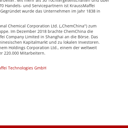
arbeiter. Mit mehr als 30 Tochtergesellschaften und über
70 Handels- und Servicepartnern ist KraussMaffei
. Gegründet wurde das Unternehmen im Jahr 1838 in
onal Chemical Corporation Ltd. („ChemChina") zum
ruppe. Im Dezember 2018 brachte ChemChina die
fei Company Limited in Shanghai an die Börse. Das
hinesischen Kapitalmarkt und zu lokalen Investoren.
hem Holdings Corporation Ltd., einem der weltweit
 220.000 Mitarbeitern.
ffei Technologies GmbH