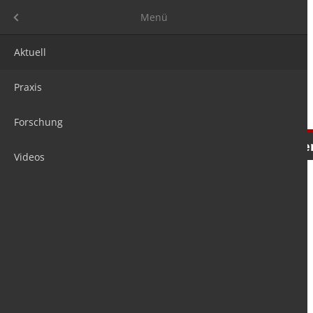
Menü
Menü
Aktuell
Praxis
Forschung
Nachrichten
Meinungen
Tre
Videos
is