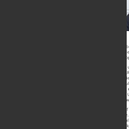
Jörg Stech übernimmt zum 4. Oktobe
(IMM EMEA/Global IMM Technologie).
Bereichs mit Schwerpunkt auf Europ
Nach mehrjähriger Tätigkeit im In- 
Director das Gesamtgeschäft der 
Komponenten und Systemen für die 
Abschluss an der Dualen Hochschule
Master in Betriebswirtschaft sowie 
renommierten US-amerikanischen Un
Erfahrung in der Organisationsentw
Jörg Stech: "Ich freue mich sehr 
KraussMaffei ist eine weltbekannte
große Expertise sowie höchste Qua
Potentiale und vielfältigen Möglic