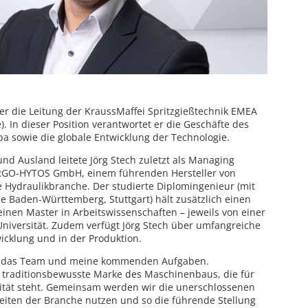
r die Leitung der KraussMaffei Spritzgießtechnik EMEA
 In dieser Position verantwortet er die Geschäfte des
a sowie die globale Entwicklung der Technologie.
und Ausland leitete Jörg Stech zuletzt als Managing
ARGO-HYTOS GmbH, einem führenden Hersteller von
Hydraulikbranche. Der studierte Diplomingenieur (mit
 Baden-Württemberg, Stuttgart) hält zusätzlich einen
einen Master in Arbeitswissenschaften – jeweils von einer
iversität. Zudem verfügt Jörg Stech über umfangreiche
icklung und in der Produktion.
auf das Team und meine kommenden Aufgaben.
, traditionsbewusste Marke des Maschinenbaus, die für
lität steht. Gemeinsam werden wir die unerschlossenen
hkeiten der Branche nutzen und so die führende Stellung