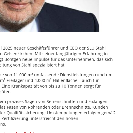
ril 2025 neuer Geschäftsführer und CEO der SLU Stahl
 Gelsenkirchen. Mit seiner langjährigen Erfahrung in
ngt Böntgen neue Impulse für das Unternehmen, das sich
tung von Stahl spezialisiert hat.
äche von 11.000 m² umfassende Dienstleistungen rund um
m² Freilager und 4.000 m² Hallenfläche – auch für
 Eine Krankapazität von bis zu 10 Tonnen sorgt für
güter.
m präzises Sägen von Serienschnitten und Fixlängen
 das Fasen von Rohrenden oder Brennschnitte. Kunden
erter Qualitätssicherung: Umstempelungen erfolgen gemäß
V-Zertifizierung unterstreicht den hohen
ns.