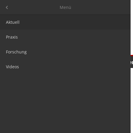
Menü
Menü
Aktuell
Praxis
Forschung
Nachrichten
Meinungen
Tre
Videos
is