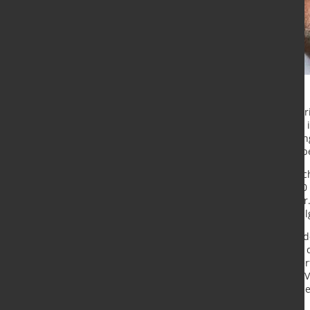
Dietrich Böntgen ist seit dem 1. Ap
Lagerung Umschlag GmbH mit Sitz in
der Stahl- und Logistikbranche bri
auf Lagerung, Umschlag und Bearbei
Die SLU bietet auf einer Gesamtfl
Stahlprodukte. Dazu gehören 2.100 
überlange Materialien bis 16 Meter.
effizientes Handling schwerer Stahl
Zum Leistungsspektrum zählen zude
sowie spezielle Bearbeitungen wie
profitieren außerdem von zertifizi
EN 10204 – 2.1, 2.2 und 3.1. Die TÜ
Qualitätsanspruch des Unternehme