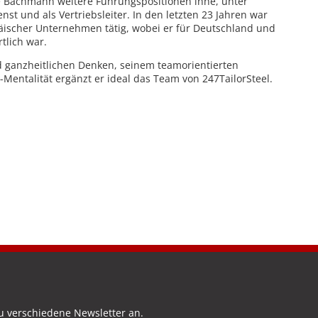
te Bachmann weitere Führungspositionen inne, unter
nst und als Vertriebsleiter. In den letzten 23 Jahren war
äischer Unternehmen tätig, wobei er für Deutschland und
rtlich war.
 ganzheitlichen Denken, seinem teamorientierten
Mentalität ergänzt er ideal das Team von 247TailorSteel.
u verschiedene Newsletter an.