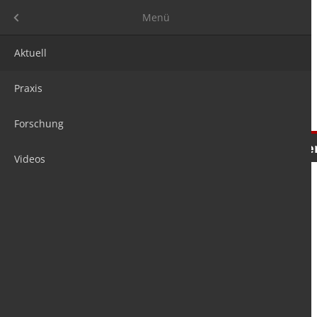
Menü
Menü
Aktuell
Praxis
Forschung
Nachrichten
Meinungen
Tre
Videos
is