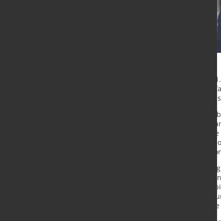
Michael Bachmann verstärkt zum 1. 
Region. Mit seiner langjährigen E
weiter stärken und zum zum Wachs
Michael Bachmann blickt auf eine b
verschiedenen Funktionen und Branc
247TailorSteel war er über 17 Jahr
Heizungstechnik GmbH, einem reno
Teil der weltweit agierenden Arist
”Mit insgesamt 31 Jahren Erfahrun
Expertise, die für 247TailorSteel vo
247TailorSteel. ”Neben seiner Aus
als Offizier im Bereich Instandsetz
tätig, was ihm wertvolle Kenntniss