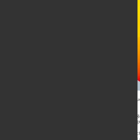
Die präzise Überwachung und Steue
Vorteile:
Reduzierte Anzahl von Strang
Hohe Stabilität der Gießspieg
Verbesserte Stahlqualität
Prozessautomatisierung durch
Ein Gerät, zwei Signale (Stahl