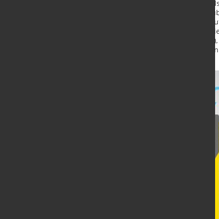
Lage des tatsächlichen Gießspiege
die exakte Dosierung des Pulvers 
gleichmäßige Pulverschichtdicke au
gefährlichen Arbeitsbereich reduzier
Photomultiplier-Technologie (SiPM)
benachbarten elektromagnetischen
Temperaturstabilität zu erreichen.