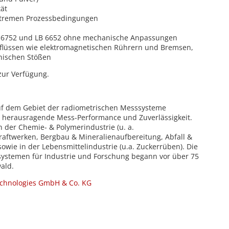
tät
extremen Prozessbedingungen
B 6752 und LB 6652 ohne mechanische Anpassungen
lüssen wie elektromagnetischen Rührern und Bremsen,
ischen Stößen
ur Verfügung.
auf dem Gebiet der radiometrischen Messsysteme
 herausragende Mess-Performance und Zuverlässigkeit.
n der Chemie- & Polymerindustrie (u. a.
Kraftwerken, Bergbau & Mineralienaufbereitung, Abfall &
 sowie in der Lebensmittelindustrie (u.a. Zuckerrüben). Die
ystemen für Industrie und Forschung begann vor über 75
ald.
echnologies GmbH & Co. KG