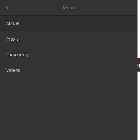
Menü
Menü
Aktuell
Praxis
Forschung
Nachrichten
Meinungen
Tre
Videos
is