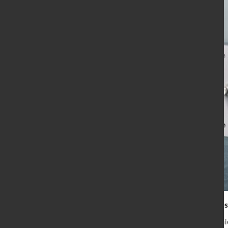
Maximale Prozesssicherheit im ge
Die präzise Kenntnis der Pulversc