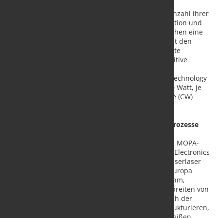
Lasersysteme bestehen aus mehr als der bloßen Anzahl ihrer
einzelnen Komponenten. Erst die richtige Kombination und
das daraus resultierende Zusammenspiel ermöglichen eine
qualitativ herausragende Materialbearbeitung. „Mit den
neuen Lasermodellen bieten wir nun auch geeignete
Strahlquellen für das Laserschweißen und die Additive
Fertigung mit metallischen und photopolymeren
Werkstoffen“, so Tobias von Jan, CEO der VONJAN Technology
GmbH. Abgedeckt werden Leistungen von 1 – 2.000 Watt, je
nach Modell arbeiten die Laser mit Continous Wave (CW)
und/oder gepulst.
Laser für alle industriellen Materialbearbeitungsprozesse
Zu den neuen Lasermodellen gehören die gepulste MOPA-
Faserlaser der Serie M7 vom Marktführer JPT Opto-Electronics
Co., Ltd – ein „absoluter High-End- und Allround-Faserlaser
mit einem Preis-Leistungsverhältnis, das es so in Europa
bisher nicht gab“. Mit einer Wellenlänge von 1064 nm,
Leistungen von 20 – 150 Watt, modulierbaren Pulsbreiten von
2 – 500 ns, optionalem CW-Betrieb u.v.m. eignet sich der
Laser für das Beschriften, Gravieren, Abtragen, Strukturieren,
Schneiden dünner Schichten, Reinigen, Laserschweißen