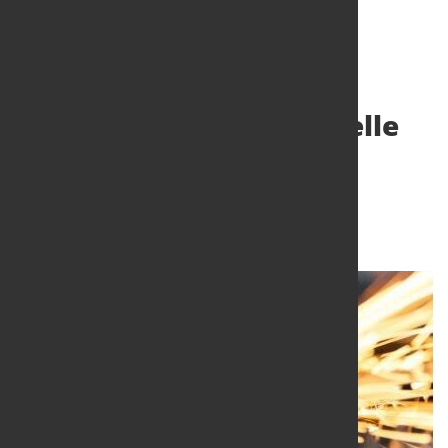
Neue Laser für industrielle
Material-
bearbeitungsprozesse
22. Aug. 2018
von Alfons Woelfing