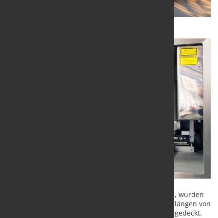
Um
Strahlquellen für alle wichtigen industriellen
Materialbearbeitungsprozesse anbieten zu können, wurden
neue Laser ins Portfolio aufgenommen. Die Wellenlängen von
355, 532, 1064 und 10600 nm werden hierdurch abgedeckt.