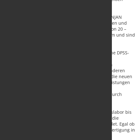
sowie die Additive Fertigung.
Auch mit den neuen CW-Faserlasern erschließt VONJAN
Technology sich und seinen Kunden neue Leistungen und
neue Märkte. Die Lasermodelle bietet Leistungen von 20 –
2000 Watt bei einer Wellenlänge von 1064 - 1080 nm und sind
mit Singlemode- und Multimode-Fasern verfügbar.
Die kompakten, einfach zu integrierenden All-In-One DPSS-
Laser der LP-UV- und LP-GR-Serie sind besonders
wartungsarm und preiswert. Sie bieten klassischen
Faserlaserkunden die Möglichkeit, nun auch mit anderen
Wellenlängen (355 und 532 nm) zu arbeiten. Auch die neuen
CO2-Laser mit einer Wellenlänge von 10600 nm, Leistungen
von 10 und 30 Watt und einer hohen Strahlqualität
überzeugen, wie die übrigen angebotenen Laser, durch
schnelles Ansprechverhalten zum günstigen Preis.
„Uns ist wichtig, dass jeder Kunde, vom Forschungslabor bis
hin zum internationalen Systemintegrator, bei uns die
passenden Komponenten für sein Lasersystem findet. Egal ob
für eine einzelne Sondermaschine oder die Serienfertigung in
hohen Stückzahlen.“