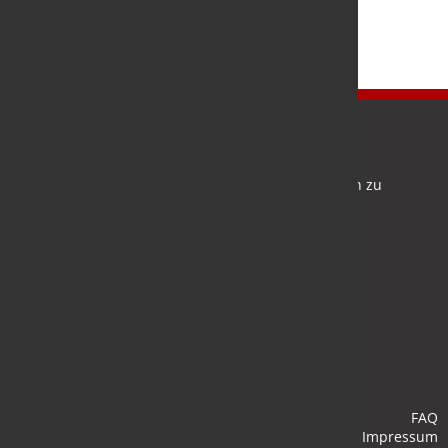
Newsletter
Bleiben Sie auf dem Laufenden und melden Sie sich zu
verschiedene Newsletter an.
Anmelden
FAQ
Impressum