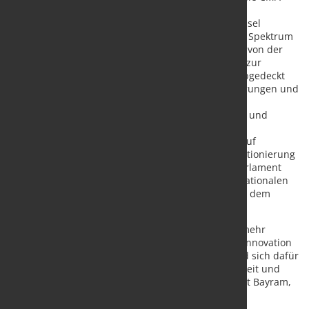
über.
Starke Stimme für die Branche – in Berlin und Brüssel
Die Circular Metal Association vereint das gesamte Spektrum
des Stahl- und Metallrecyclings unter einem Dach: von der
Sammlung und Aufbereitung über den Handel bis zur
Belieferung der metallverarbeitenden Industrie. Abgedeckt
wird auch der Handel mit Neumetallen, Ferrolegierungen und
Sondermetallen (Minor Metals). Als führender
Branchenverband im deutschen Sekundärrohstoff- und
Metallrecyclingsektor bündelt die CMA erhebliche
wirtschaftliche und fachpolitische Repräsentanz. Auf
europäischer Ebene stärkt die Vereinigung die Positionierung
gegenüber Institutionen wie dem Europäischen Parlament
und der Europäischen Kommission sowie in internationalen
Branchenorganisationen wie Recycling Europe und dem
Bureau of International Recycling (BIR).
„In einer Zeit globaler Umbrüche braucht Europa mehr
Vertrauen in seine Unternehmen, mehr Raum für Innovation
und starke, offene Rohstoffkreisläufe. Die CMA wird sich dafür
einsetzen, dass Wettbewerbsfähigkeit, Nachhaltigkeit und
Versorgungssicherheit Hand in Hand gehen“, Murat Bayram,
Präsident der Circular Metal Association (CMA)