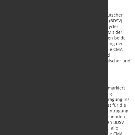
Am 11. Juni 2026 haben die Bundesvereinigung Deutscher
Stahlrecycling- und Entsorgungsunternehmen e. V. (BDSV)
und der Verband Deutscher Metallhändler und Recycler
(VDM) einen entscheidenden Meilenstein erreicht: Mit der
Unterzeichnung des Verschmelzungsvertrages haben beide
Verbände die rechtliche Grundlage für die Entstehung der
Circular Metal Association e. V. (CMA) geschaffen. Die CMA
wird künftig als gemeinsame Stimme der Stahl- und
Metallrecyclingbranche in Deutschland, auf europäischer und
auf internationaler Ebene auftreten.
Rechtliche Verschmelzung – nächste Schritte
Die Unterzeichnung des Verschmelzungsvertrages markiert
den verbandsrechtlich zentralen Akt der Vereinigung.
Rechtskraft erlangt die Verschmelzung mit der Eintragung ins
Vereinsregister; dieser Schritt steht noch aus und ist für die
kommenden Wochen vorgesehen. Bis zur Registereintragung
führen beide Verbände ihre Tätigkeiten unter bestehenden
Strukturen fort. Mit Vollzug der Eintragung erlöschen BDSV
und VDM als eigenständige Rechtspersönlichkeiten; alle
Rechte, Pflichten und Mitgliedschaften gehen auf die CMA