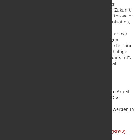
„Diese Fusion ist weit mehr als ein organisatorischer
Zusammenschluss. Sie ist ein klares Bekenntnis zur Zukunft
unserer Branche. Mit der CMA vereinen wir die Kräfte zweier
traditionsreicher Verbände und schaffen eine Organisation,
die die gesamte Wertschöpfung des Stahl- und
Metallrecyclings repräsentiert. Ich bin überzeugt, dass wir
damit die richtige Antwort auf die Herausforderungen
unserer Zeit geben: mehr Schlagkraft, mehr Sichtbarkeit und
mehr Einfluss für eine Branche, ohne die eine nachhaltige
Industrie und echte Kreislaufwirtschaft nicht denkbar sind",
Andreas Schwenter, Vizepräsident der Circular Metal
Association (CMA).
Ausblick
Nach erfolgter Registereintragung wird die CMA ihre Arbeit
als vollständig rechtsfähiger Verband aufnehmen. Die
operativen Strukturen, Serviceleistungen und
Kommunikationskanäle beider Vorgängerverbände werden in
einem abgestimmten Prozess zusammengeführt.
Quelle und Foto:
Bundesvereinigung Deutscher
Stahlrecycling- und Entsorgungsunternehmen e.V. (BDSV)