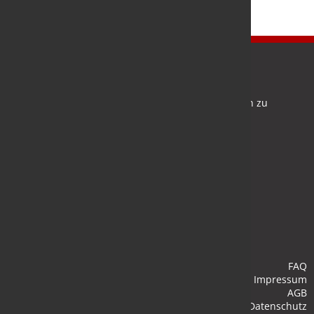
Newsletter
Bleiben Sie auf dem Laufenden und melden Sie sich zu
verschiedene Newsletter an.
Anmelden
FAQ
Impressum
AGB
Datenschutz