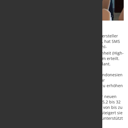
PT. BAHAGIA STEEL, ein führender indonesischer Hersteller
von Rundstahl und Betonstahl mit Sitz in Surabaya, hat SMS
group den ersten Auftrag über eine neue Betonstahl-
®
Produktionslinie mit einer zweisträngigen HSD
-Einheit (High-
Speed Delivery) am Standort Kampung Wringinanom erteilt.
Die Fertigstellung der Anlage ist für Ende 2026 geplant.
Angetrieben durch expandierende Bauprojekte in Indonesien
hat PT. BAHAGIA STEEL in eine Greenfield-Anlage für
Betonstahl investiert, um die Produktionseffizienz zu erhöhen
und der wachsenden Nachfrage nach qualitativ
hochwertigem Baustahl gerecht zu werden. Mit der neuen
Linie kann Betonstahl mit einem Durchmesser von 5,2 bis 32
Millimetern bei maximalen Walzgeschwindigkeiten von bis zu
45 Metern pro Sekunde produziert werden. Damit steigert sie
die Wettbewerbsfähigkeit des Unternehmens und unterstützt
den Infrastrukturbedarf vor Ort.