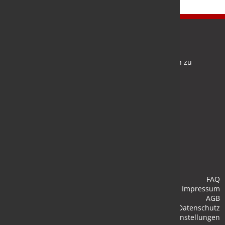
Newsletter
Bleiben Sie auf dem Laufenden und melden Sie sich zu
verschiedene Newsletter an.
Anmelden
FAQ
Impressum
AGB
Datenschutz
Cookie-Einstellungen