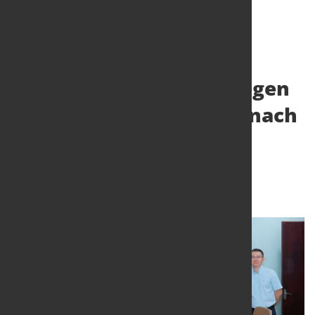
Neue Betonstahlline wegen
wachsender Nachfrage nach
Baustahl in Indonesien
bestellt
16. März 2026
von Hubert Hunscheidt