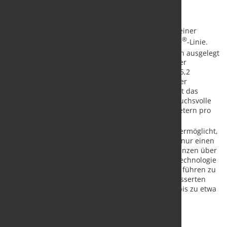
SMS liefert die mechanische Ausrüstung und die
Automatisierungssteuerung, einschließlich einer
Hochgeschwindigkeitsschere vor dem Fertigblock, einer
®
Wasserkastenkühlung und der zweisträngigen HSD
-Linie.
®
Die HSD
-Linie ist für sehr hohe Produktivitätsraten ausgelegt
und bietet ein perfektes Gleichgewicht zwischen der
Herstellung sehr dünner Produkte, beispielsweise 5,2
Millimeter Durchmesser, und der Erfüllung höchster
Ansprüche an die Anlagenkapazität. Dadurch bietet das
System vielseitige Lösungsmöglichkeiten für anspruchsvolle
Produktionsanforderungen. Die Leistung von 45 Metern pro
Sekunde wird durch die Anlagenkonfiguration, die
®
fortschrittliche Automation und das HSD
-System ermöglicht,
das für präzises Zählen und die Prozesssteuerung nur einen
Stab pro Mulde garantiert und somit engere Toleranzen über
Stränge hinweg im Vergleich zur herkömmlichen Technologie
des Längsteilens bietet. Diese technischen Vorteile führen zu
messbaren betrieblichen Vorteilen wie einer verbesserten
Prozesssteuerung, höherer Materialausbringung (bis zu etwa
zwei Prozent durch Reduzierung kurzer Stäbe im
Mehrstrangwalzen) und einer insgesamt besseren
Produktionseffizienz.