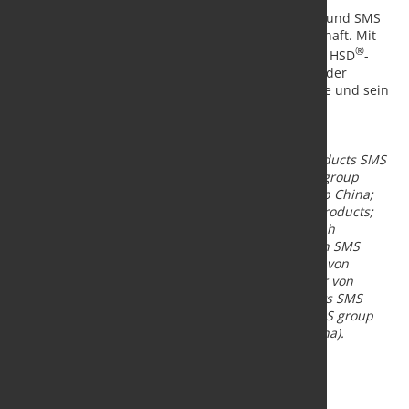
Die Zusammenarbeit zwischen PT. BAHAGIA STEEL und SMS
legt den Grundstein für eine langfristige Partnerschaft. Mit
®
der Lieferung einer innovativen, energieeffizienten HSD
-
Linie unterstreicht SMS seine führende Position in der
Hochgeschwindigkeitstechnologi
e für Langprodukte und sein
Engagement bei der Unterstützung des
Infrastrukturwachstums in ganz Indonesien.
Bildtext (v.l.):
Zhou Yinglei, Vice President Long Products SMS
group China; Xin Wei, Electrics & Automation SMS group
China; Wei Juan, Electrics & Automation, SMS group China;
Stephan Feldhaus, Executive Vice President Long Products;
Peter Langner, CEO von SMS group China; Christoph
Stappenbeck, Vice President Electrics & Automation SMS
group China; Huang Qinghai, Purchasing Manager von
Xiamen Hengjietong; Xu Haijun, Technical Manager von
Xiamen Hengjietong; Wang Guoshun, Long Products SMS
group China; Stefano Cantarutti, Long Products SMS group
China; Hou Liguang, Long Products SMS group China).
Quelle und Foto:
SMS Group GmbH