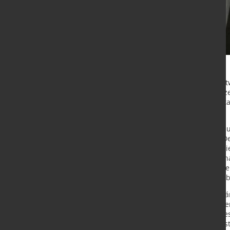
Der spanische Stahlverarbeiter Netw
Valencia, vom deutschen Stahlkonz
450.000 Tonnen feuerverzinkten Stah
Automobilbranche.
Während Thyssenkrupp keine Stellu
der Übernahme, ohne finanzielle De
auch Gewerkschaften begrüßten die
Prozesses. Vertreter der Gewerksch
Dezember erfolgreich abgeschlosse
Arbeitsbedingungen gesichert bleib
Spaniens Industrieministerin Mari
Behörden und den beteiligten Unte
Werk war Ende 2023 aufgrund eines
europäischen Automobilindustrie s