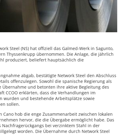
ork Steel (NS) hat offiziell das Galmed-Werk in Sagunto,
ern Thyssenkrupp übernommen. Die Anlage, die jährlich
l produziert, beliefert hauptsächlich die
ngnahme abgab, bestätigte Network Steel den Abschluss
tails offenzulegen. Sowohl die spanische Regierung als
 Übernahme und betonten ihre aktive Begleitung des
aft CCOO erklärten, dass die Verhandlungen im
n wurden und bestehende Arbeitsplätze sowie
en sollen.
án Cano hob die enge Zusammenarbeit zwischen lokalen
rnehmen hervor, die die Übergabe ermöglicht habe. Das
 Nachfragerückgangs bei verzinktem Stahl in der
tillgelegt worden. Die Übernahme durch Network Steel