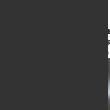
Network Steel 
von Thyssenkru
2. Jan. 2025
von Hubert Hunscheidt