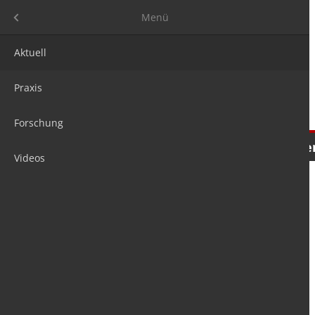
Menü
Menü
Aktuell
Praxis
Forschung
Nachrichten
Meinungen
Tre
Videos
is