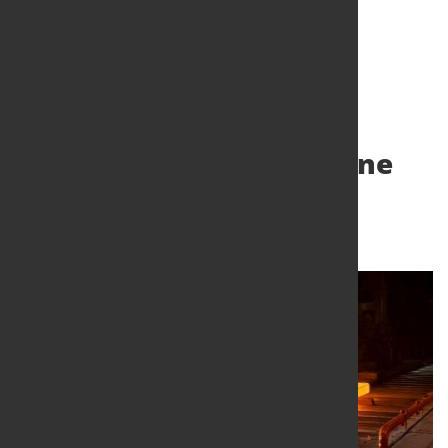
Nachhaltige
Abwärmenutzung für eine
bessere CO2-Bilanz
15. Nov. 2024
von Hubert Hunscheidt