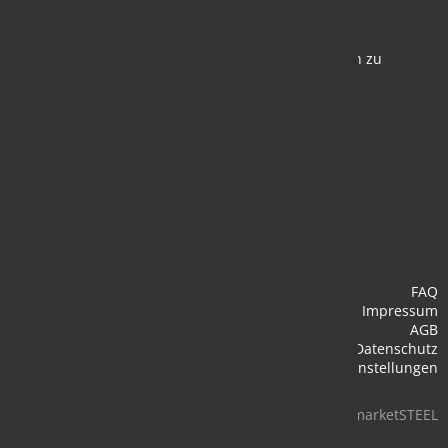
Newsletter
Bleiben Sie auf dem Laufenden und melden Sie sich zu
verschiedene Newsletter an.
Anmelden
FAQ
Impressum
AGB
Datenschutz
Cookie-Einstellungen
© 2026 marketSTEEL