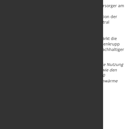
Niederrhein Duisburg/Dinslaken: „Die Nutzung
unvermeidbarer Abwärme ist für die Fernwärmeversorger am
Niederrhein, die von der FVN beliefert werden, ein
wesentlicher Baustein im Rahmen der Transformation der
Wärmeversorgung, die bis 2045 komplett klimaneutral
aufgestellt werden muss. Nur mit klimaneutralen
Wärmequellen ist die Zukunftsfähigkeit der
Fernwärmesysteme langfristig gesichert. Zudem stärkt die
langjährige vertrauensvolle Partnerschaft mit thyssenkrupp
Steel unsere Position als führender Anbieter von nachhaltiger
Wärmeversorgung in der Region.“
Bildtext:
thyssenkrupp Steel und der FVN prüfen die Nutzung
überschüssiger Abwärme aus mehreren Anlagen, wie den
Hubbalkenöfen des Warmbandwerks 2: Bis zu 7.000
Haushalte zusätzlich könnten klimaneutral mit Fernwärme
versorgt werden.
Quelle und Foto:
thyssenkrupp Steel Europe AG