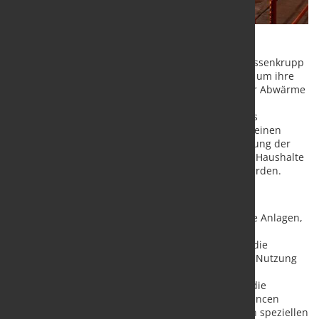
Der Fernwärmeverbund Niederrhein (FVN) und thyssenkrupp
Steel haben eine Absichtserklärung unterzeichnet, um ihre
langjährige Partnerschaft zur Nutzung industrieller Abwärme
weiter auszubauen. Ziel ist es, ungenutzte
Abwärmepotenziale von thyssenkrupp Steel für das
Fernwärmenetz des FVN zu erschließen und somit einen
wichtigen Beitrag zur nachhaltigen Energieversorgung der
Region zu leisten. Damit können dann bis zu 7.000 Haushalte
zusätzlich klimaneutral mit Fernwärme versorgt werden.
Fernwärme- und Fernkälteerzeugung
Im Rahmen der Absichtserklärung werden mehrere Anlagen,
wie die Hubbalkenöfen des Warmbandwerks 2, die
Weiterverarbeitungsanlagen in Beeckerwerth und die
Wasserwirtschaft Beeckerwerth, auf eine mögliche Nutzung
überschüssiger unvermeidbarer Abwärme für die
Fernwärmeversorgung überprüft. Im Detail sollen die
technischen und wirtschaftlichen Realisierungschancen
geprüft werden. Zusätzlich wird die Integration von speziellen