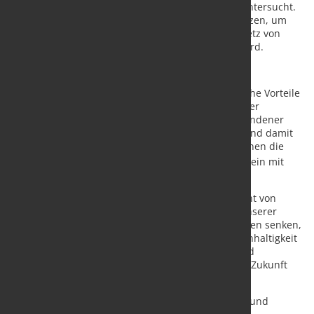
Kältemaschinen zur Kälteerzeugung im Sommer untersucht.
Diese Maschinen sollen überschüssige Wärme nutzen, um
Fernkälte zu erzeugen, die dann in das Fernkältenetz von
thyssenkrupp Steel in Beeckerwerth eingespeist wird.
Vorteile für beide Partner
Die Nutzung industrieller Abwärme bietet erhebliche Vorteile
für beide Partner. Durch die Integration ungenutzter
Abwärmequellen und die effiziente Nutzung vorhandener
Ressourcen kann der Einsatz fossiler Brennstoffe und damit
der CO
-Ausstoß reduziert werden. Insgesamt können die
2
Partner dann bis zu 40.000 Haushalte am Niederrhein mit
klimafreundlicher Fernwärme versorgen.
Peter Petri, Leiter Energie- und Medienmanagement von
thyssenkrupp Steel, erklärt: „Durch die Nutzung unserer
Abwärme können wir nicht nur unsere Energiekosten senken,
sondern auch einen bedeutenden Beitrag zur Nachhaltigkeit
leisten. Diese Partnerschaft zeigt, wie Industrie und
Energieversorgung Hand in Hand für eine grünere Zukunft
arbeiten können.“
Josef Kremer, Geschäftsführer des Fernwärmeverbund