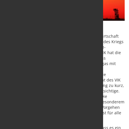
Der Verband der Industriellen Energie- und Kraftwirtschaft
e.V. begrüßt angesichts der Unsicherheiten wegen des Kriegs
gegen die Ukraine die Gesetzesnovelle zum Energie-
Sicherungsgesetz (EnSig) von 1975. Aus Sicht des VIK hat die
Neufassung aber den entscheidenden Mangel, dass
insbesondere energieintensive Abnehmer von Erdgas mit
einem plötzlichen Preisanstieg bei Eintritt einer
Gasmangellage allein gelassen würden. Das Ziel, die
Gasimporteure zu schützen, sei zwar auch aus Sicht des VIK
richtig, allerdings greife die jetzt getroffene Regelung zu kurz,
da sie die industriellen Abnehmer zu wenig berücksichtige.
Christian Seyfert, Hauptgeschäftsführer des VIK: „Die
Versorgungssicherheit auch der Industrie ist von besonderem
volkswirtschaftlichem Interesse. Ein koordiniertes Vorgehen
bei einer möglichen auftretenden Gasmangellage ist für alle
Beteiligten sehr wichtig.“
Positiv bewertet der Industrieverband hingegen, dass es ein