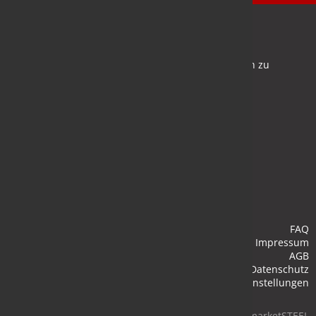
Newsletter
Bleiben Sie auf dem Laufenden und melden Sie sich zu
verschiedene Newsletter an.
Anmelden
FAQ
Impressum
AGB
Datenschutz
Cookie-Einstellungen
© 2026 marketSTEEL