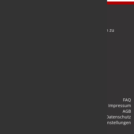
Newsletter
Bleiben Sie auf dem Laufenden und melden Sie sich zu
verschiedene Newsletter an.
Anmelden
FAQ
Impressum
AGB
Datenschutz
Cookie-Einstellungen