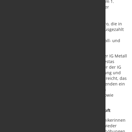
die Entgelte zum 1. Januar 2024 um 5,4 Prozent. Zum 1.
Januar 2025 sollen dann die Entgeltsteigerungen der
Tarifrunde 2024 der Metall- und Elektroindustrie
übernommen werden. Außerdem gibt es eine
Inflationsausgleichsprämie von insgesamt 2750 Euro, die in
zwei Schritten am 1. Juli 2023 und 1. Januar 2024 ausgezahlt
wird. Neu ist auch eine Regelung zur Altersteilzeit,
vergleichbar mit der in den Tarifverträgen der Metall- und
Elektroindustrie.
„In einem der längsten Streiks in der Geschichte der IG Metall
ist es gelungen, den Einstieg in Tarifverträge bei Vestas
durchzusetzen“, sagte Daniel Friedrich, Bezirksleiter der IG
Metall Küste. „Nach einer harten Auseinandersetzung und
schwierigen Verhandlungen haben wir ein Paket erreicht, das
für die Beschäftigten im Service und die Auszubildenden ein
Entgeltsystem nach Tarif und für alle Beschäftigten
Entgelterhöhungen, Inflationsausgleichsprämien sowie
Altersteilzeit nach Tarif sichert.“
Einstieg in den Tarif nach 123 Tagen Streik erkämpft
Seit dem 7. November 2022 haben die Servicetechnikerinnen
und -techniker des Windradbauers Vestas immer wieder
tageweise gestreikt. Jahrelang gab es kaum Lohnerhöhungen.