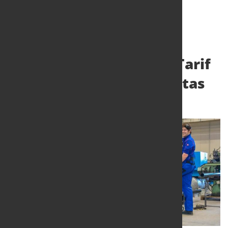
Nach 123 Tagen Streik: Tarif
beim Windradbauer Vestas
17. Juli 2023
von Hubert Hunscheidt