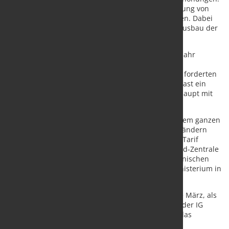
Am meisten ärgerte sie die mangelnde Wertschätzung von
oben. Viele Beschäftigte verließen das Unternehmen. Dabei
braucht Vestas dringend viele Fachkräfte für den Ausbau der
Windkraft für die Energiewende.
Immer mehr traten in die IG Metall ein. Vor einem Jahr
wählten die Vestas-Beschäftigten erstmals eine
Tarifkommission. Sie stellten Forderungen auf und forderten
die Geschäftsleitung zu Verhandlungen auf. Doch fast ein
Jahr lang weigerte sich die Geschäftsleitung, überhaupt mit
der IG Metall zu verhandeln.
Vestas-Servicetechnikerinnen und -techniker aus dem ganzen
Bundesgebiet und auch aus Einsätzen in Nachbarländern
kamen zu gemeinsamen Aktionen für ihren ersten Tarif
zusammen. Sie demonstrierten vor der Deutschland-Zentrale
in Hamburg, vor der Vestas-Konzernzentrale im dänischen
Aarhus, vor Habecks Windgipfel am Wirtschaftsministerium in
Berlin.
Sie erlebten immer wieder Rückschläge, etwa Ende März, als
die Geschäftsleitung zunächst Verhandlungen mit der IG
Metall-Tarifkommissionen aufnahm, dann jedoch das
Angebot wieder von Tisch zog.