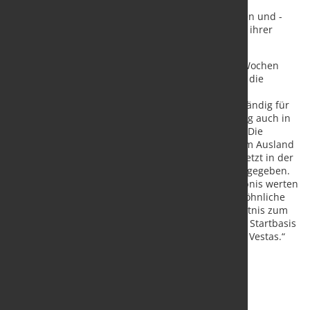
Jetzt ist es endlich soweit. Die Servicetechnikerinnen und -
techniker bei Vestas haben den ersten Tarifvertrag ihrer
Geschichte erkämpft.
„Hunderte Kolleginnen und Kollegen haben über Wochen
gestreikt und damit nicht nur für sich, sondern für die
gesamte Branche gekämpft“, erklärt Martin Bitter,
Geschäftsführer der IG Metall Rendsburg und zuständig für
Vestas. „Gute Arbeit mit Tarifverträgen muss künftig auch in
der Windbranche eine Selbstverständlichkeit sein. Die
Solidarität aus der gesamten IG Metall und aus dem Ausland
sowie die große politische Unterstützung, etwa zuletzt in der
Debatte im Bundestag, haben uns die nötige Kraft gegeben.
Die große Zustimmung zu dem Verhandlungsergebnis werten
wir als einen Vertrauensbeweis in diese außergewöhnliche
Tarif- und Streikbewegung. Sie ist auch ein Bekenntnis zum
Prinzip der Tarifbindung. Jetzt haben wir eine gute Startbasis
für die Weiterentwicklung tariflicher Standards bei Vestas.“
Quelle:
IG Metall Küste
/ Foto: marketSTEEL