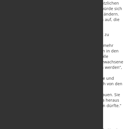
in dieser Zeit auch nur in Ausnahmefällen mit zusätzlichen
Hemmnissen auf dem US-Markt konfrontiert. Das würde sich
aber bei einer Wiederwahl Trumps wahrscheinlich ändern.
Deshalb fordern wir unsere Mitgliedsunternehmen auf, die
Zolldrohungen ernst zu nehmen.“
Um an dem stark wachsenden US-Maschinenmarkt zu
partizipieren und als Reaktion auf den weltweit
zunehmenden Protektionismus lokalisieren immer mehr
VDMA-Mitgliedsunternehmen Teile ihrer Produktion in den
USA. „Sollte eine Regierung Trump 2.0 weltweite Zölle
einführen, dürfte der in den letzten Jahren stark gewachsene
Trend zur Lokalisierung noch weiter beschleunigen werden“,
sagt Ackermann.
„Die Mehrheit unserer Mitglieder sind jedoch kleine und
mittlere Unternehmen, die oft weder personell noch von den
finanziellen Ressourcen her in der Lage sind,
Produktionskapazitäten in der ganzen Welt aufzubauen. Sie
sind und bleiben vom Maschinenexport aus Europa heraus
abhängig, was das US-Geschäft schwieriger machen dürfte.“
Handelspolitik steht im Fokus
Das bisher bekannte Wahlprogramm der