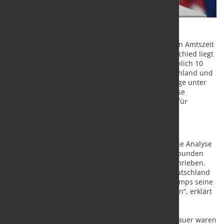
Eine Trump 2.0-Regierung wäre nicht mit der ersten Amtszeit
von Donald Trump vergleichbar. Der größte Unterschied liegt
in einem möglichen generellen Zoll von wahrscheinlich 10
Prozent auf alle Importe weltweit, auch aus Deutschland und
den anderen EU-Mitgliedstaaten. Laut einer Umfrage unter
VDMA-Mitgliedsunternehmen in den USA stellt diese
denkbare Zollthematik das größte Risiko-Potenzial für
europäische Unternehmen mit US-Geschäft dar.
Zolldrohungen ernst nehmen
Der VDMA hat für seine Mitglieder eine ausführliche Analyse
von Trumps Wahlprogramm erstellt und damit verbunden
denkbare Auswirkungen auf das US-Geschäft beschrieben.
„Trotz Trumps Rhetorik gegenüber Europa und Deutschland
konnte unsere Industrie in der ersten Amtszeit Trumps seine
Geschäfte auf dem amerikanischen Markt ausbauen“, erklärt
Ulrich Ackermann, Leiter der VDMA-
Außenwirtschaftsabteilung.
„Aber die europäischen Maschinen- und Anlagenbauer waren