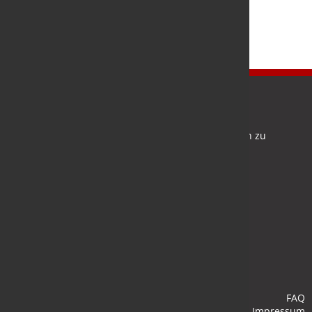
Newsletter
Bleiben Sie auf dem Laufenden und melden Sie sich zu
verschiedene Newsletter an.
Anmelden
FAQ
Impressum