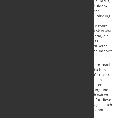
Präsidentschaftskandidatin der Demokraten, Kamala Harris,
signalisiert eine Fortsetzung der Handelspolitik der Biden-
Ära. Diese zeichnete sich durch die Verbesserung der
Beziehungen zu den wichtigsten Verbündeten, die Stärkung
der kritischen Lieferketten und massive
Industriesubventionen aus, insbesondere für erneuerbare
Energien und die Produktionsinfrastruktur. Dieser Fokus war
eine klare Abkehr von der historischen Handelsagenda, die
sich auf niedrige Zölle und wenig staatlichen Einfluss
konzentrierte. Das Programm von Harris lässt aktuell keine
Pläne erkennen, neue Zollschranken für europäische Importe
zu errichten.
Die USA sind der mit weitem Abstand wichtigste Exportmarkt
und ausländische Investitionsstandort für den deutschen
Maschinen- und Anlagenbau. „Der US-Markt wird für unsere
Branche weiterhin von entscheidender Bedeutung sein,
unabhängig vom Wahlausgang. Die Vereinigten Staaten
haben große Ambitionen für eine Reindustrialisierung und
brauchen dafür europäische Technologien. Deshalb wären
neue Einfuhrzölle auf EU-Produkte kontraproduktiv für diese
Bemühungen. Wir hoffen, dass dies am Ende des Tages auch
von den für die Handelspolitik Verantwortlichen erkannt
wird“, hofft Ackermann.