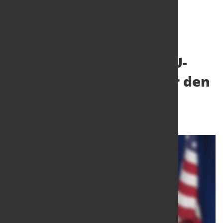
Mögliche US-Zölle auf EU-
Produkte sind Risiko für den
Maschinenbau
26. Aug. 2024
von Hubert Hunscheidt