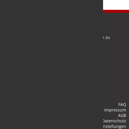
Newsletter
Bleiben Sie auf dem Laufenden und melden Sie sich zu
verschiedene Newsletter an.
Anmelden
FAQ
Impressum
AGB
Datenschutz
Cookie-Einstellungen