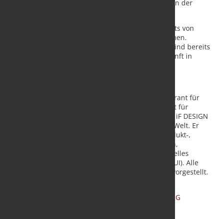
durchgängige optische Einheit, die sich deutlich von der
Werkslinie abhebt“, erklärt er.
Drei RSB® im preisgekrönten Design wurden bereits von
chinesischen Stahlproduzenten in Betrieb genommen.
Weitere Blöcke in verschiedenen Konfigurationen sind bereits
im Bau bzw. in Planung und werden in naher Zukunft in
Walzwerken weltweit in Betrieb genommen.
Über den iF DESIGN AWARD
Seit 1954 gilt der iF DESIGN AWARD als Qualitätsgarant für
exzellentes Design. Die Marke iF Design ist weltweit für
herausragende Designleistungen bekannt und der iF DESIGN
AWARD ist einer der wichtigsten Designpreise der Welt. Er
würdigt Designleistungen in allen Disziplinen: Produkt-,
Verpackungs-, Kommunikations- und Servicedesign,
Architektur und Innenarchitektur sowie professionelles
Konzept, User Experience (UX) und User Interface (UI). Alle
preisgekrönten Beiträge werden auf ifdesign.com vorgestellt.
Quelle und Bilder
:
FRIEDRICH KOCKS GMBH & CO KG