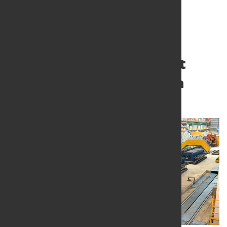
Moderne Walzwerke mit
herausragendem Design
19. Juni 2024
von Angelika Albrecht