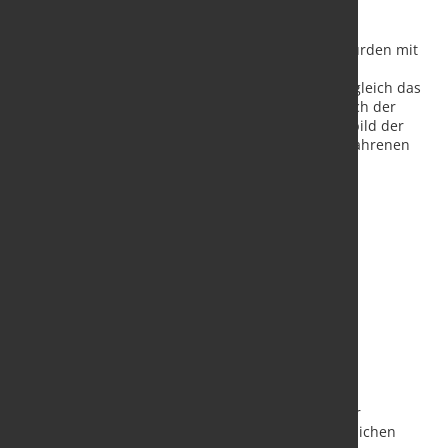
Die Reducing & Sizing Blocks (RSB®) von KOCKS wurden mit
dem international renommierten iF Design Award
ausgezeichnet. Die Auszeichnung unterstreicht zugleich das
Engagement von KOCKS für Innovationen im Bereich der
Stahlproduktion. Das neu gestaltete Erscheinungsbild der
Walzwerke wurde in Zusammenarbeit mit dem erfahrenen
Team von Budde Industrie Design entwickelt.
Die KOCKS Reducing & Sizing Blocks sind integraler
Bestandteil der Sonderstahlproduktion und ermöglichen