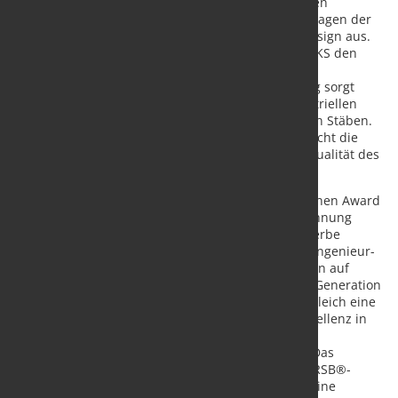
hochpräzise Walzprozesse. Neben ihrer technischen
Leistungsfähigkeit zeichnen sich die modernen Anlagen der
aktuellen Generation auch durch ihr markantes Design aus.
Mit seinen klaren Linien betont der RSB® von KOCKS den
zentralen Faktor Präzision im beeindruckenden
Walzwerksumfeld. Die vollautomatische Abdeckung sorgt
unter den anspruchsvollen Bedingungen im industriellen
Umfeld für maximale Sicherheit bei ausbrechenden Stäben.
Das Gesamterscheinungsbild des Blocks unterstreicht die
besondere Relevanz des 3-Walzen-Blocks für die Qualität des
Endprodukts.
Die Jury verlieh der KOCKS RSB®-Produktfamilie einen Award
in der Kategorie „Industrieprodukt“. Diese Auszeichnung
durch einen der renommiertesten Designwettbewerbe
weltweit würdigt die herausragende Leistung des Ingenieur-
und Designerteams. Die RSB® wurde von Anfang an auf
Höchstleistung entwickelt und bis zur aktuellen 5. Generation
konsequent optimiert. „Der iF Design Award ist zugleich eine
wertvolle Anerkennung unseres Strebens nach Exzellenz in
der Walzwerkstechnologie“, so Günther Schnell,
Geschäftsführer Vertrieb & Marketing bei KOCKS. Das
preisgekrönte Design zieht sich über die gesamte RSB®-
Kalibrierungsfamilie. „Die Walzblöcke bilden nun eine