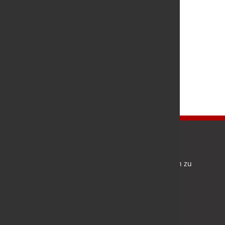
Newsletter
Bleiben Sie auf dem Laufenden und melden Sie sich zu
verschiedene Newsletter an.