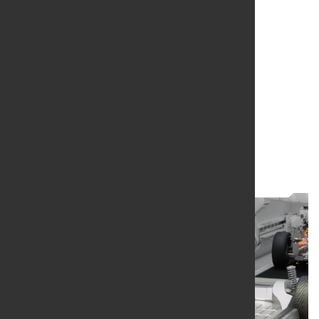
Mit physischer KI den
industriellen Wandel
vorantreiben
2. Juli 2026
von Hubert Hunscheidt