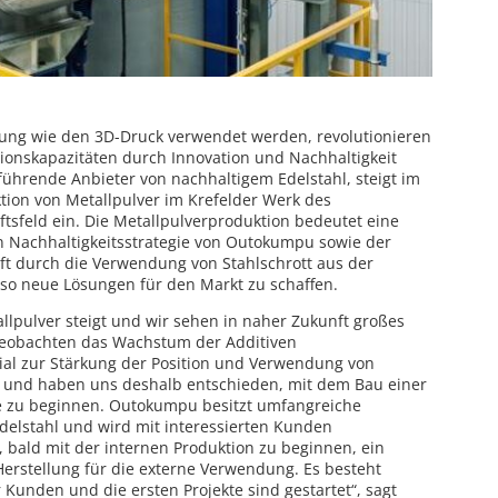
tigung wie den 3D-Druck verwendet werden, revolutionieren
tionskapazitäten durch Innovation und Nachhaltigkeit
führende Anbieter von nachhaltigem Edelstahl, steigt im
ktion von Metallpulver im Krefelder Werk des
sfeld ein. Die Metallpulverproduktion bedeutet eine
n Nachhaltigkeitsstrategie von Outokumpu sowie der
ft durch die Verwendung von Stahlschrott aus der
so neue Lösungen für den Markt zu schaffen.
llpulver steigt und wir sehen in naher Zukunft großes
 beobachten das Wachstum der Additiven
ial zur Stärkung der Position und Verwendung von
e, und haben uns deshalb entschieden, mit dem Bau einer
e zu beginnen. Outokumpu besitzt umfangreiche
delstahl und wird mit interessierten Kunden
bald mit der internen Produktion zu beginnen, ein
Herstellung für die externe Verwendung. Es besteht
r Kunden und die ersten Projekte sind gestartet“, sagt