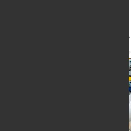
Metallpulver für
29. März 2023
von Hubert Hunschei