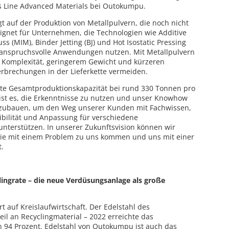
ss Line Advanced Materials bei Outokumpu.
 auf der Produktion von Metallpulvern, die noch nicht
ignet für Unternehmen, die Technologien wie Additive
ss (MIM), Binder Jetting (BJ) und Hot Isostatic Pressing
ür anspruchsvolle Anwendungen nutzen. Mit Metallpulvern
r Komplexität, geringerem Gewicht und kürzeren
rbrechungen in der Lieferkette vermeiden.
zte Gesamtproduktionskapazität bei rund 330 Tonnen pro
el ist es, die Erkenntnisse zu nutzen und unser Knowhow
szubauen, um den Weg unserer Kunden mit Fachwissen,
xibilität und Anpassung für verschiedene
unterstützen. In unserer Zukunftsvision können wir
sie mit einem Problem zu uns kommen und uns mit einer
t.
ingrate – die neue Verdüsungsanlage als große
 auf Kreislaufwirtschaft. Der Edelstahl des
l an Recyclingmaterial – 2022 erreichte das
94 Prozent. Edelstahl von Outokumpu ist auch das