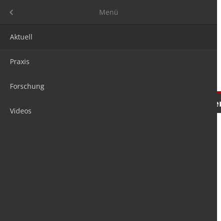
Menü
Menü
Aktuell
Praxis
Forschung
Nachrichten
Meinungen
Tre
Videos
is