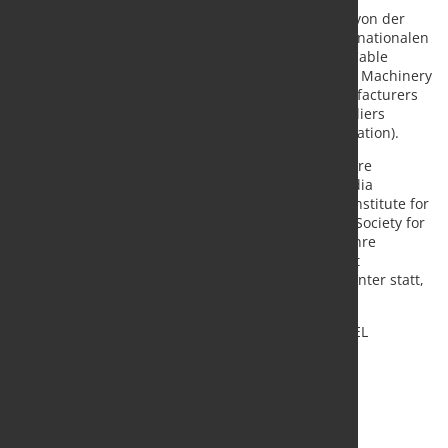
Organisiert wurde der Metallmessengipfel erneut von der
Messe Düsseldorf India gemeinsam mit ihren internationalen
Verbandspartnern IWCEA (International Wire and Cable
Exhibitors Association), IWMA (International Wire & Machinery
Association), ACIMAF (Italian Wire Machinery Manufacturers
Association), WCISA (Wire and Cable Industry Suppliers
Association) und der ITA (International Tube Association).
Die indischen Industrieverbänden SWMAI (Steel Wire
Manufacturers Association of India), AIWMA (All India
Weldmesh Manufacturer`s Assocoation), INSDAG (Institute for
Steel Development & Growth) und SSPC India (The Society for
Surface Protective Coatings - India) unterstützten ihre
Fachmessen. 2024 findet das Messequartett erneut
gemeinsam im Bombay Convention & Exhibition Center statt,
dann vom 27. bis 29. November.
Quelle:
Messe Düsseldorf GmbH
/ Foto: marketSTEEL