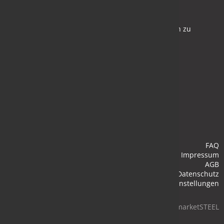
Newsletter
Bleiben Sie auf dem Laufenden und melden Sie sich zu
verschiedene Newsletter an.
Anmelden
FAQ
Impressum
AGB
Datenschutz
Cookie-Einstellungen
© 2026 marketSTEEL