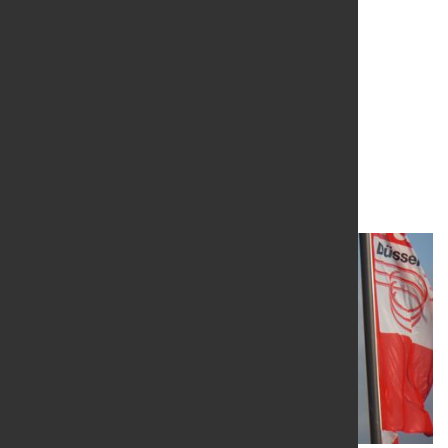
Metallmessen-Quartett
überzeugt in Indien
2. Dez. 2022
von Hubert Hunscheidt