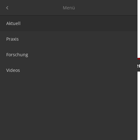
Menü
Menü
Aktuell
Praxis
Forschung
Nachrichten
Meinungen
Tre
Videos
is