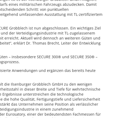
darfs eines militärischen Fahrzeugs abzudecken. Damit
tscheidenden Schritt: von punktuellen
weitgehend umfassenden Ausstattung mit TL-zertifiziertem
CURE Grobblech ist nun abgeschlossen. Ein wichtiges Ziel
 und der Verteidigungsindustrie mit TL-zugelassenem
t erreicht. Aktuell wird dennoch an weiteren Güten und
eitet“, erklärt Dr. Thomas Brecht, Leiter der Entwicklung
hlgüten – insbesondere SECURE 300® und SECURE 350® –
ngsprozess.
alisierte Anwendungen und ergänzen das bereits heute
hlt die Ilsenburger Grobblech GmbH zu den wenigen
rheitsstahl in dieser Breite und Tiefe für wehrtechnische
Ergebnisse unterstreichen die technologische
ie hohe Qualität, Fertigungstiefe und Liefersicherheit
 stärkt das Unternehmen seine Position als verlässlicher
erteidigungsindustrie in einem zunehmend
der Eurosatory, einer der bedeutendsten Fachmessen für