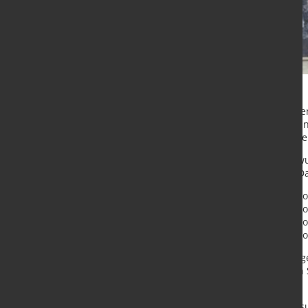
Mit den neuesten Freigaben erfülle
GmbH die Anforderungen der techn
den militärischen Einsatz zugelasse
Im Zuge der Zulassungsoffensive w
beziehungsweise neu zertifiziert. D
• SECURE 400® im Dickenbereich v
• SECURE 450® im Dickenbereich v
• SECURE 500® im Dickenbereich v
• SECURE 600® im Dickenbereich v
Das Produktportfolio wurde somit 
geschlossen. Zuvor waren lediglic
Dickenbereichen zertifiziert.
Durch die nun vorliegenden Zulass