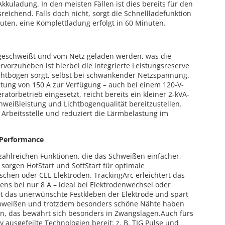
kkuladung. In den meisten Fällen ist dies bereits für den
eichend. Falls doch nicht, sorgt die Schnellladefunktion
uten, eine Komplettladung erfolgt in 60 Minuten.
g geschweißt und vom Netz geladen werden, was die
ervorzuheben ist hierbei die integrierte Leistungsreserve
Lichtbogen sorgt, selbst bei schwankender Netzspannung.
istung von 150 A zur Verfügung – auch bei einem 120-V-
ratorbetrieb eingesetzt, reicht bereits ein kleiner 2-kVA-
hweißleistung und Lichtbogenqualität bereitzustellen.
 Arbeitsstelle und reduziert die Lärmbelastung im
 Performance
n zahlreichen Funktionen, die das Schweißen einfacher,
 sorgen HotStart und SoftStart für optimale
schen oder CEL-Elektroden. TrackingArc erleichtert das
ns bei nur 8 A – ideal bei Elektrodenwechsel oder
rt das unerwünschte Festkleben der Elektrode und spart
schweißen und trotzdem besonders schöne Nähte haben
n, das bewährt sich besonders in Zwangslagen.Auch fürs
y ausgefeilte Technologien bereit: z. B. TIG Pulse und