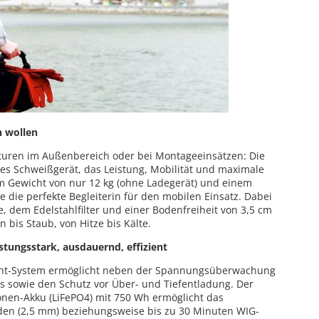
n wollen
turen im Außenbereich oder bei Montageeinsätzen: Die
tes Schweißgerät, das Leistung, Mobilität und maximale
inem Gewicht von nur 12 kg (ohne Ladegerät) und einem
 die perfekte Begleiterin für den mobilen Einsatz. Dabei
se, dem Edelstahlfilter und einer Bodenfreiheit von 3,5 cm
bis Staub, von Hitze bis Kälte.
istungsstark, ausdauernd, effizient
ent-System ermöglicht neben der Spannungsüberwachung
s sowie den Schutz vor Über- und Tiefentladung. Der
Ionen-Akku (LiFePO4) mit 750 Wh ermöglicht das
oden (2,5 mm) beziehungsweise bis zu 30 Minuten WIG-