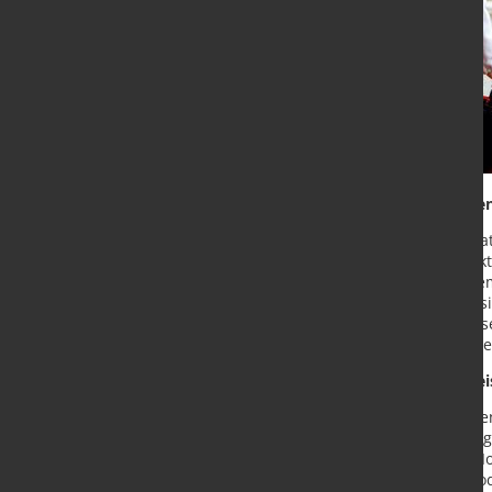
Für Profis, die unabhängig arbeite
Ob im Rohrleitungsbau, bei Repara
Ignis Battery überzeugt als kompak
Flexibilität perfekt vereint. Mit e
kompakten, robusten Gehäuse ist sie
trotzt sie dank der IP23-Schutzklas
widrigsten Bedingungen – von Regen 
Intelligente Akku-Technologie – le
Ein innovatives Batterie-Managem
auch die Kontrolle des Ladevorgang
integrierte Hochleistungs-Lithium-
Verschweißen von bis zu 31 Elektr