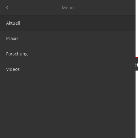
Menü
Menü
Aktuell
Praxis
Forschung
Nachrichten
Meinungen
Tre
Videos
is