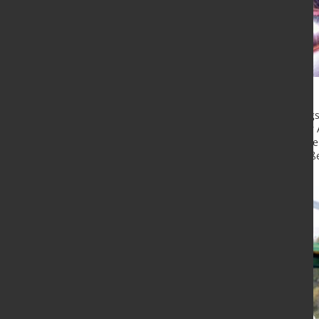
Die Ignis Battery ist in der Leistun
Schweißelektronik mit intelligenter 
Lichtbogenhandschweißen (MMA) eb
kompromissloser Qualität. Schweißen
oder CEL.