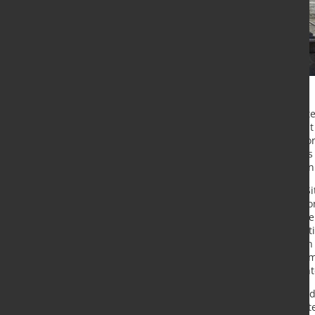
Immer mehr Unternehmen berichten
hatten 17,2% der Unternehmen mit 
noch bei 15,9%. „Die Straße von Ho
Störungen wirken nach“, sagt Klaus 
Normalisierung der internationalen 
Besonders angespannt bleibt die Sit
Drittel (29,5%) der Unternehmen vo
Datenverarbeitungsgeräten sowie e
sich die Lage deutlich. Der Anteil s
elektrischer Ausrüstungen nahmen 
Maschinenbau blieb die Situation m
stieg der Anteil der betroffenen U
Etwas entspannt hat sich die Lage
Kunststoffwaren. Dort sank der Ant