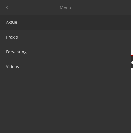
Menü
Menü
Aktuell
Praxis
Forschung
Nachrichten
Meinungen
Tre
Videos
is