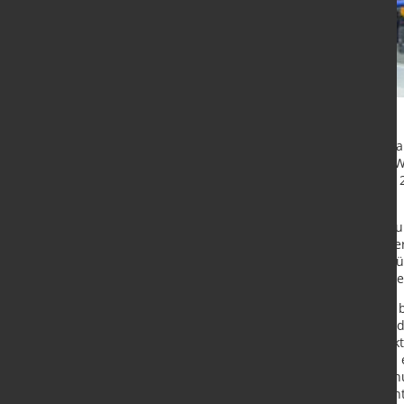
Im März übertraf der Auftragseing
real um stattliche 18 Prozent. Das
hier legte der Auftragseingang um 
schrumpften um 4 Prozent.
Während die Nachfrage aus den Eur
Aufträge aus den Nicht-Euro-Lände
Teil auf Großanlagengeschäfte zurü
Nicht-Euro-Ländern gerade für eine
„Die konjunkturelle Grundtendenz b
weiterhin mit einer Stagnation für
rechnen“, sagte der VDMA-Konjunk
Auftragseingang im ersten Quartal e
Während die Inlandsorders von Janu
Auslandsbestellungen um 7 Prozent