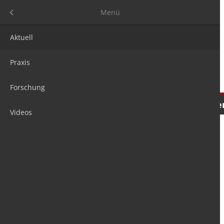
Menü
Menü
Aktuell
Praxis
Forschung
Nachrichten
Meinungen
Tre
Videos
is