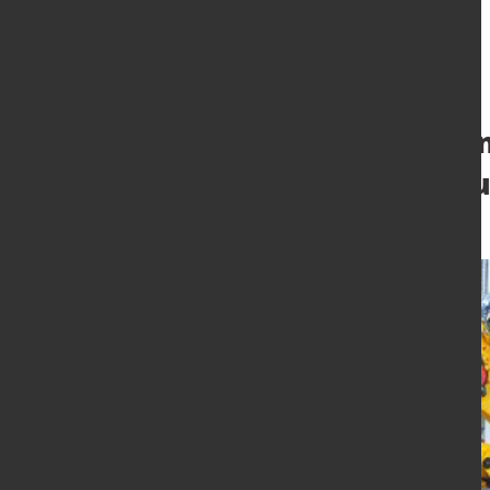
VDMA: Wachstum
Großanlagenba
6. Mai 2016
von David Fleschen