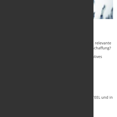
Frage des Monats Mai 2022 - Leser
-Umfrage
Diesmal geht es um die Frage:
Welches sind für Sie relevante
Einflussfaktoren bei der Entscheidung der Stahlbeschaffung?
Machen Sie mit. Nur so erhalten Sie ein repräsentatives
Ergebnis. Und das Ergebnis ist kostenfrei für Sie.
hier gehts zur Umfrage
Die Ergebnisse finden Sie Anfang Juni auf marketSTEEL und in
unserem Newsletter