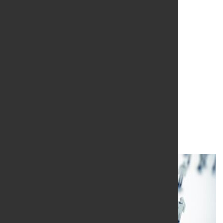
marketSTEEL: Frage des
Monats 05/2022 -
Leserumfrage
"Stahleinkauf"
9. Mai 2022
von Dagmar Dieterle