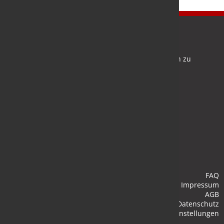
Newsletter
Bleiben Sie auf dem Laufenden und melden Sie sich zu
verschiedene Newsletter an.
Anmelden
FAQ
Impressum
AGB
Datenschutz
Cookie-Einstellungen