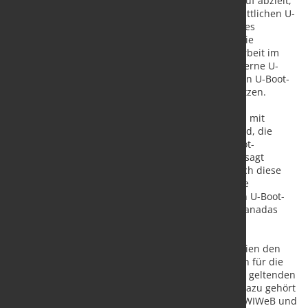
Kooperationsvereinbarung unterzeichnet, die darauf abzielt,
die industrielle Zusammenarbeit auch bei fortschrittlichen U-
Boot-Programmen zu stärken. Zur Unterstützung des
kanadischen U-Boot-Programms CPSP ermöglicht die
Vereinbarung es beiden Parteien, die Zusammenarbeit im
Bereich der Schmelze und Produktion des für moderne U-
Boot-Plattformen erforderlichen nicht magnetischen U-Boot-
Stahls zu untersuchen, zu entwickeln und umzusetzen.
„TKMS legt großen Wert auf starke Partnerschaften mit
führenden Industriezulieferern, die in der Lage sind, die
anspruchsvollen Materialanforderungen von U-Boot-
Plattformen der nächsten Generation zu erfüllen“, sagt
Thomas Keupp, Chief Sales Officer bei TKMS. „Durch diese
Vereinbarung mit Valbruna ASW stärken wir unsere
Zusammenarbeit bei kritischen Materialien für den U-Boot-
Einsatz und loten gleichzeitig Möglichkeiten aus, Kanadas
zukünftiges U-Boot-Programm zu unterstützen.“
Im Rahmen der Zusammenarbeit werden die Parteien den
Weg evaluieren, wie Valbruna ASW die Qualifikation für die
Produktion dieser speziellen Stahlsorte gemäß den geltenden
internationalen Marinestandards erlangen kann. Dazu gehört
die Erfüllung der technischen Anforderungen des WIWeB und