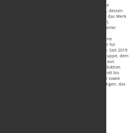
Valbruna ASW Inc. ist ein führender Standort für die
Herstellung von Spezialstählen in Welland, Ontario, dessen
Geschichte bis ins Jahr 1918 zurückreicht; heute ist das Werk
das einzige Stahlwerk in Kanada, das in der Lage ist,
rostfreien Stahl und Nickellegierungen mit verbesserter
Bearbeitbarkeit, Hitzebeständigkeit und
Korrosionsbeständigkeit herzustellen, und bietet eine
einzigartige Kombination aus Fertigungskapazitäten für
Kohlenstoffstahl, rostfreien Stahl und Spezialstähle. Seit 2019
gehört Valbruna ASW zur italienischen Valbruna-Gruppe, dem
Marktführer in der Herstellung von Langprodukten aus
rostfreiem Stahl und Spezialstählen. Die Jahresproduktion
von 300.000 Tonnen ist vertikal integriert, vom Schrott bis
zum Vertrieb, und erfolgt in vier Produktionsstätten sowie
über ein globales Vertriebsnetz mit 43 Niederlassungen, das
2.842 Mitarbeiter beschäftigt.
Quelle und Foto:
TKMS AG & Co. KGaA