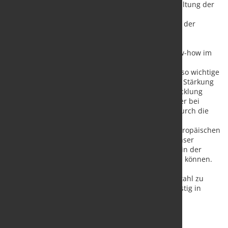
der Klassifikationsgesellschaft DNV sowie die Einhaltung der
vom Bundesamt für Wehrtechnik und Beschaffung
herausgegebenen Bauvorschriften 1050 für Schiffe der
Deutschen Marine.
„Valbruna ASW Inc. ist stolz darauf, sein Kern-Know-how im
Schmelzen und Verarbeiten von Edelstahl sowie im
metallurgischen Engineering in dieses für Kanada so wichtige
Programm einzubringen und damit seinen Teil zur Stärkung
der nationalen Lieferketten und zur Personalentwicklung
beizutragen“, sagt Tiziano Briozzo, General Manager bei
Valbruna ASW. „Wir sind zuversichtlich, dass wir durch die
Unterzeichnung der Absichtserklärung unsere
vertrauensvolle Partnerschaft mit TKMS von der europäischen
auf die globale Ebene ausweiten können und so unser
gemeinsames Fachwissen und unsere Fortschritte in der
Zusammenarbeit zum Nutzen des CPSP einbringen können.
Darüber hinaus arbeiten wir aktiv daran, unsere
Zusammenarbeit bei der Herstellung von U-Boot-Stahl zu
intensivieren, mit dem Ziel, diese Kapazität langfristig in
Kanada aufzubauen.“
Über Valbruna ASW