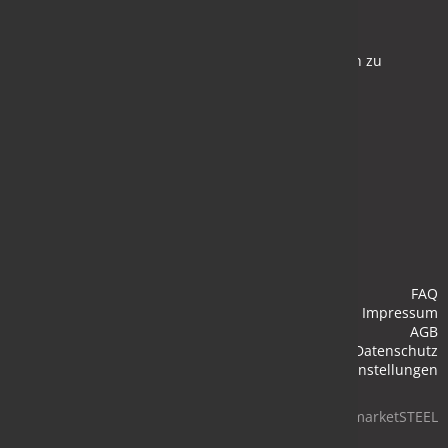
Newsletter
Bleiben Sie auf dem Laufenden und melden Sie sich zu
verschiedene Newsletter an.
Anmelden
FAQ
Impressum
AGB
Datenschutz
Cookie-Einstellungen
© 2026 marketSTEEL