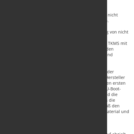
Mit dem Auftrag soll der Zertifizierungsprozess für nicht
magnetischen U-Boot-Stahl vorangetrieben werden.
Basis ist eine Kooperationsvereinbarung für die
Zusammenarbeit bei der Schmelze und Herstellung von nicht
magnetischem U-Boot-Stahl.
Kombiniert wird das globale U-Boot-Know-how von TKMS mit
der umfassenden Erfahrung von Valbruna ASW in den
Bereichen Edelstahlschmelze, Metallurgietechnik und
Materialverarbeitung.
TKMS hat Valbruna ASW Inc., einem Unternehmen der
Acciaierie Valbruna Group sowie weltweit tätigem Hersteller
von Spezialedelstählen und Nickellegierungen, einen ersten
Auftrag über rund 70 Tonnen nicht magnetischen U-Boot-
Stahls erteilt. Die Bereitstellung von Materialien und die
Prüfung der Lieferkette sollen dazu beitragen, dass die
kanadische Niederlassung die Klassifizierung gemäß den
Anforderungen des Deutschen Instituts für Wehrmaterial und
Fertigungstechnik (WIWeB) erhält.
Beide Unternehmen haben zudem eine