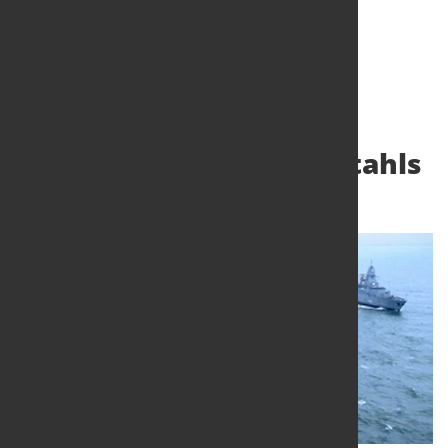
Lieferung nicht
magnetischen U-Boot-Stahls
29. Juni 2026
von Hubert Hunscheidt