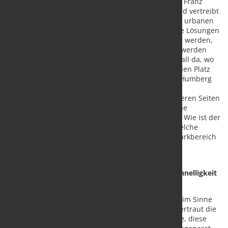
Jahre wachsen zu können“, erklärt Geschäftsführer Franz
Humberg. Das Familienunternehmen entwickelt und vertreibt
eigene Systeme und ist mittlerweile im Bereich der urbanen
Produkte für Baumschutz Marktführer. Die Aufgabe Lösungen
zu schaffen, die der individuellen Situation gerecht werden,
ist dabei eine ständige Herausforderung. „Überall werden
richtigerweise immer mehr Bäume gepflanzt. Überall da, wo
ein Baum eigentlich nicht wachsen kann, weil wir den Platz
als Verkehrsfläche nutzen wollen“, schildert Franz Humberg
die Situation. Wurzeln erhalten Einhausungen und
Wasserspeichersysteme, Bäume werden von mehreren Seiten
geschützt. Dabei sind viele Fragen zu klären: Welche
Baumsorte mit welchem Wurzelwerk wird verbaut? Wie ist der
Untergrund? Wie ist die Be- und Entwässerung? Welche
Kräfte wirken von oben? Ist es ein frequentierter Parkbereich
mit tonnenschwerem Verkehr oder eine ruhige
Fußgängerzone?
Individuelle Produktion notwendig, deswegen Schnelligkeit
und Flexibilität elementar
Diese und mehr Fragen werden vom Fachpersonal im Sinne
der Langlebigkeit der Bäume beantwortet. Dabei vertraut die
Humberg GmbH zwar auf bewährte Grundkonzepte, diese