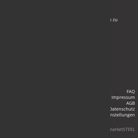
Newsletter
Bleiben Sie auf dem Laufenden und melden Sie sich zu
verschiedene Newsletter an.
Anmelden
FAQ
Impressum
AGB
Datenschutz
Cookie-Einstellungen
© 2026 marketSTEEL