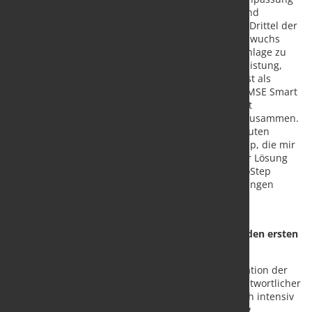
stetig. „Jedes Jahr haben wir an Umsatz zugelegt und
gemerkt, dass wir doch immer mehr zukaufen. Ein Drittel der
Schneidaufträge konnten wir nicht bearbeiten.“ So wuchs
erneut der Gedanke, in eine eigene Laserschneidanlage zu
investieren. Aber die gesuchte Konstellation aus Leistung,
Größe, Preis und Hersteller war nicht zu finden. Erst als
MicroStep Europa 2020 seine neue Laserbaureihe MSE Smart
FL, den leistungsstarken Laser-Einsteiger, am Markt
präsentierte, kamen alle gewünschten Parameter zusammen.
„Da passt alles. Ein 2D-Laser mit Wechseltisch zu guten
Konditionen. Dazu die räumliche Nähe zu MicroStep, die mir
immer gefallen hat, es war immer alles gut. Mit der Lösung
bin ich sehr zufrieden“, sagt Franz Humberg. MicroStep
Europa kümmerte sich um den Verkauf der noch jungen
Plasmaschneidanlage und installierte das neue
Faserlasersystem im August 2021.
Starker Start mit 200 Tonnen Schneidergebnis in den ersten
fünf Monaten
Seitdem ist Michael Humberg – die nächste Generation der
Humbergs im Betrieb und als Maschinenparkverantwortlicher
auch für die Laserschneidanlage zuständig – täglich intensiv
am Produzieren. „Die Maschine ist noch keinen Tag