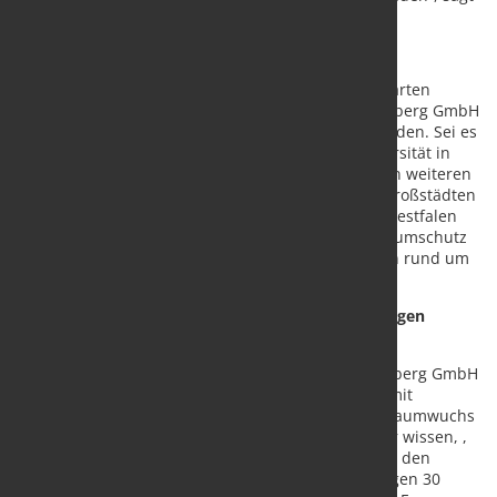
Franz Humberg.
An hunderten Orten in Deutschland und benachbarten
Ländern sorgen die innovativen Produkte der Humberg GmbH
für langanhaltendes Grün inmitten urbaner Gegenden. Sei es
auf dem Mercedes-Platz oder der Humboldt-Universität in
Berlin, der Hafen-City in Hamburg oder zahlreichen weiteren
Plätzen, Alleen, Einkaufscentern oder Schulen in Großstädten
und kleinen Kommunen. Denn das in Nordrhein-Westfalen
ansässige Familienunternehmen ist Experte für Baumschutz
und Platzgestaltung und bietet komplexe Lösungen rund um
das Thema Stadtbaumpflanzung.
Mit dem Wissen über die Bäume zu jahrzehntelangen
grünen Ergebnissen
Bei der Planung und Gestaltung profitiert die Humberg GmbH
von drei Jahrzehnten intensiver Zusammenarbeit mit
Koryphäen aus dem Bereich Wurzelsysteme und Baumwuchs
:„Unsere Stärke ist das Know-how über Bäume. Wir wissen, ,
was ein Baum braucht, um an diesem Standort mit den
jeweiligen Untergrund- und Umgebungsbedingungen 30