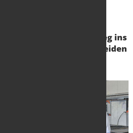
Leistungsstarker Einstieg ins
hochwertige Laserschneiden
mit dem MSE Smart FL
5. Sept. 2022
von Hubert Hunscheidt