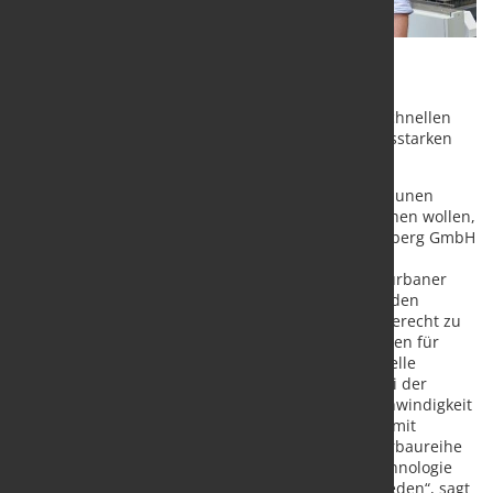
Die Humberg GmbH ist Marktführer im Bereich
Baumschutzsysteme für urbane Räume. Für den schnellen
Zuschnitt setzt das Unternehmen auf den leistungsstarken
Laser-Einsteiger MSE Smart FL:
Wenn Architekten, Stadtplaner, Firmen oder Kommunen
Straßen und Plätze mit Bäumen lebenswerter machen wollen,
dann kommen deutschlandweit Produkte der Humberg GmbH
zum Einsatz. Denn das nordrhein-westfälische
Familienunternehmen ist Marktführer im Bereich urbaner
Systeme für Baumschutz und Platzgestaltung. Um den
Bedürfnissen der unterschiedlichen Baumsorten gerecht zu
werden und den Schutz auf die Umgebungsvariablen für
langanhaltendes Leben anzupassen, sind individuelle
Systeme notwendig. Aus diesem Grund ist auch bei der
richtigen Schneidtechnologie Flexibilität und Geschwindigkeit
elementar. Nach bestehenden guten Erfahrungen mit
MicroStep setzt der Fachbetrieb auf die neue Laserbaureihe
MSE Smart FL , die mit neuster INTEL-Prozessortechnologie
ausgestattet ist. „Mit der Lösung bin ich sehr zufrieden“, sagt