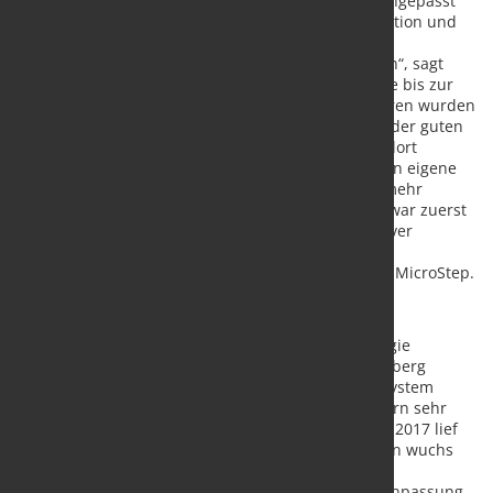
müssen aber der jeweiligen Situation individuell angepasst
werden. „Aus diesem Grund macht eine Vorproduktion und
Lagerhaltung bei uns keinen Sinn. Wir sind darauf
angewiesen, schnell im eigenen Haus zu schneiden“, sagt
Franz Humberg. Vom Zukauf zur Plasmatechnologie bis zur
Wunschlösung im Laserbereich In den Anfangsjahren wurden
die Schneidteile noch zugekauft. Nachdem wegen der guten
Entwicklung des Unternehmens ein größerer Standort
notwendig wurde, entschied die Geschäftsleitung in eigene
Schneidsysteme zu investieren. Mehr Flexibilität, mehr
Geschwindigkeit war die Marschroute. Angedacht war zuerst
eine gebrauchte Laserschneidanlage, nach intensiver
Beratung entschied man sich für eine 2D-
Plasmaschneidanlage der Baureihe MasterCut von MicroStep.
Die Produkte wurden den Stärken dieser Technologie
angepasst. Die installierte Plasmastromquelle Kjellberg
HiFocus 161i neo wurde auf das schallreduzierte System
SilentCut umgerüstet. „Das hat unseren Mitarbeitern sehr
gefallen. Das war gut“, so Franz Humberg. Ab April 2017 lief
die Plasmaschneidanlage, der Bedarf an Laserteilen wuchs
aber trotz der
hauseigenen Schneidanlage und der Produktionsanpassung