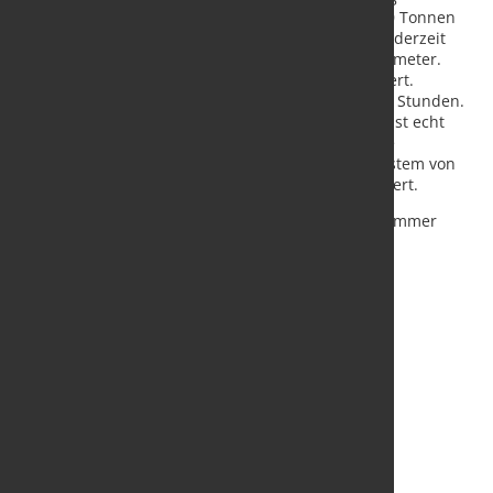
gestanden. Bis Weihnachten hatten wir bereits 200 Tonnen
geschnitten“, sagt er. Das Unternehmen schneidet derzeit
ausschließlich Stahl in den Bereichen 5 bis 10 Millimeter.
Zumeist werden 2 x 2 Meter große Platten produziert.
Vorrangig einschichtig, bei Bedarf mit zusätzlichen Stunden.
„Das läuft alles sauber und angenehm durch. Das ist echt
wunderbar. Auch wenn man Fragen hat, helfen die
Servicetechniker immer.“ Als Laserquelle ist ein System von
IPG, die YLR 4000, mit 4 kW Schneidleistung installiert.
Das Fazit von Michael Humberg: „Wir würden uns immer
wieder für die Baureihe entscheiden, weil
das Gesamtpaket einfach passt.“
Quelle und Fotos:
MicroStep Europa GmbH