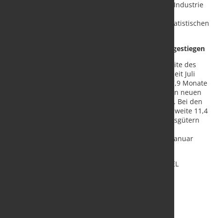
Auftragseingängen, Produktion und Preisen in der Industrie
bietet ein Dossier auf der Themenseite
„Konjunkturindikatoren“ im Internetangebot des Statistischen
Bundesamtes.
Reichweite des Auftragsbestands auf 7,9 Monate gestiegen
Die (nicht kalender- und saisonbereinigte) Reichweite des
Auftragsbestands im Verarbeitenden Gewerbe ist seit Juli
2021 stetig gestiegen. Im Februar 2022 betrug sie 7,9 Monate
(Januar 2022: 7,8 Monate) und erreichte damit einen neuen
Höchststand seit Beginn der Zeitreihe im Jahr 2015. Bei den
Herstellern von Investitionsgütern betrug die Reichweite 11,4
Monate (Januar 2022: 11,1 Monate), bei Vorleistungsgütern
lag sie wie im Vormonat bei 4,0 Monaten und bei
Konsumgütern betrug die Reichweite 3,5 Monate (Januar
2022: 3,4 Monate).
Quelle:
Statistisches Bundesamt
/ Foto: marketSTEEL