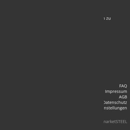
Newsletter
Bleiben Sie auf dem Laufenden und melden Sie sich zu
verschiedene Newsletter an.
Anmelden
FAQ
Impressum
AGB
Datenschutz
Cookie-Einstellungen
© 2026 marketSTEEL