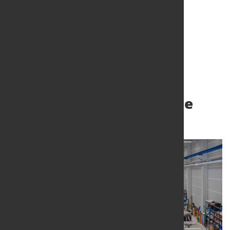
Leicht steigender
Auftragsbestand im
Verarbeitenden Gewerbe
21. Apr. 2022
von Hubert Hunscheidt