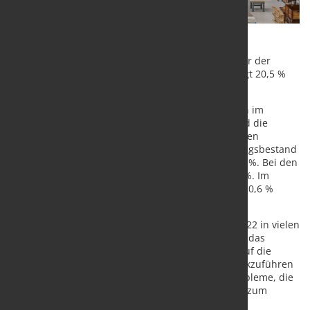
Im Vergleich zum Vorjahresmonat Februar 2021 war der
Auftragsbestand im Februar 2022 kalenderbereinigt 20,5 %
höher.
Die offenen Aufträge aus dem Inland erhöhten sich im
Februar 2022 gegenüber Januar 2022 um 0,5 % und die
offenen Aufträge aus dem Ausland um 1,3 %. Bei den
Herstellern von Vorleistungsgütern stieg der Auftragsbestand
im Februar 2022 gegenüber dem Vormonat um 0,1 %. Bei den
Herstellern von Investitionsgütern stieg er um 1,3 %. Im
Bereich der Konsumgüter lag der Auftragsbestand 0,6 %
höher als im Vormonat.
Wie in den Monaten zuvor war auch im Februar 2022 in vielen
Branchen das Auftragseingangsvolumen höher als das
Umsatzvolumen. Der Nachfrageüberhang dürfte auf die
anhaltend hohe Knappheit an Vorprodukten zurückzuführen
sein. In deren Folge haben viele Unternehmen Probleme, die
eingehenden Aufträge abzuarbeiten. Eine Analyse zum
Zusammenhang zwischen Materialknappheit,