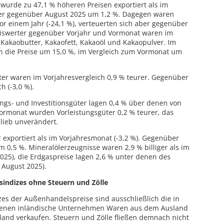
) wurde zu 47,1 % höheren Preisen exportiert als im
aber gegenüber August 2025 um 1,2 %. Dagegen waren
vor einem Jahr (-24,1 %), verteuerten sich aber gegenüber
eiswerter gegenüber Vorjahr und Vormonat waren im
akaobutter, Kakaofett, Kakaoöl und Kakaopulver. Im
en die Preise um 15,0 %, im Vergleich zum Vormonat um
üter waren im Vorjahresvergleich 0,9 % teurer. Gegenüber
h (-3,0 %).
ungs- und Investitionsgüter lagen 0,4 % über denen von
rmonat wurden Vorleistungsgüter 0,2 % teurer, das
blieb unverändert.
exportiert als im Vorjahresmonat (-3,2 %). Gegenüber
um 0,5 %. Mineralölerzeugnisse waren 2,9 % billiger als im
025), die Erdgaspreise lagen 2,6 % unter denen des
 August 2025).
indizes ohne Steuern und Zölle
es der Außenhandelspreise sind ausschließlich die in
u denen inländische Unternehmen Waren aus dem Ausland
land verkaufen. Steuern und Zölle fließen demnach nicht