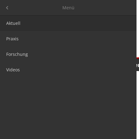
Menü
Menü
Aktuell
Praxis
Forschung
Nachrichten
Meinungen
Tre
Videos
is