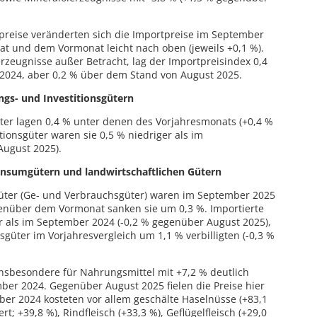
preise veränderten sich die Importpreise im September
 und dem Vormonat leicht nach oben (jeweils +0,1 %).
rzeugnisse außer Betracht, lag der Importpreisindex 0,4
024, aber 0,2 % über dem Stand von August 2025.
ngs- und Investitionsgütern
üter lagen 0,4 % unter denen des Vorjahresmonats (+0,4 %
tionsgüter waren sie 0,5 % niedriger als im
August 2025).
onsumgütern und landwirtschaftlichen Gütern
güter (Ge- und Verbrauchsgüter) waren im September 2025
genüber dem Vormonat sanken sie um 0,3 %. Importierte
r als im September 2024 (-0,2 % gegenüber August 2025),
güter im Vorjahresvergleich um 1,1 % verbilligten (-0,3 %
nsbesondere für Nahrungsmittel mit +7,2 % deutlich
er 2024. Gegenüber August 2025 fielen die Preise hier
er 2024 kosteten vor allem geschälte Haselnüsse (+83,1
ert; +39,8 %), Rindfleisch (+33,3 %), Geflügelfleisch (+29,0