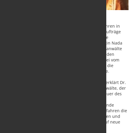
Die Kutluk Teutoguss GmbH hat ein Insolvenzverfahren in
Eigenverwaltung eingeleitet, da Kunden avisierte Aufträge
eingeschränkt oder storniert haben. Das zuständige
Insolvenzgericht in Münster bestellte Rechtsanwältin Nada
Nasser von Kreplin Kuhlmann Nasser (KKN) Rechtsanwälte
als vorläufige Sachwalterin. Nasser war bereits bei den
letzten Insolvenzverfahren für die Traditionsgießerei vom
Gericht als Insolvenzverwalterin bestellt und kennt die
strukturellen Herausforderungen der Gussindustrie.
„Das Geschäftsmodell ist grundsätzlich tragfähig“, erklärt Dr.
Georg Heidemann von Heidemann Küthe Rechtsanwälte, der
als erfahrener Restrukturierungsexperte für die Dauer des
Eigenverwaltungsverfahrens die Aufgaben des
Generalbevollmächtigten übernimmt. „Die anstehende
Restrukturierung bietet in einem Insolvenzplanverfahren die
Chance, das Unternehmen langfristig zu stabilisieren und
profitabel zu machen, indem wir uns strategisch auf neue
Kunden und Aufträge ausrichten“.