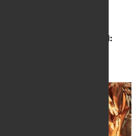
Kutluk Teutoguss GmbH:
Insolvenzverfahren in
Eigenverwaltung
25. Juni 2026
von Hubert Hunscheidt