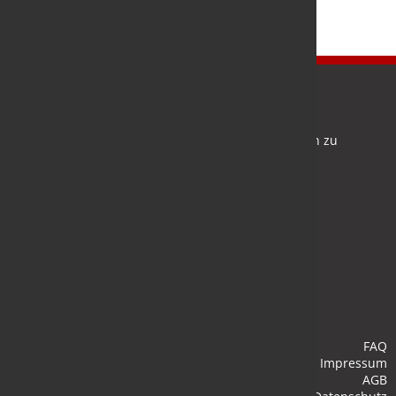
Newsletter
Bleiben Sie auf dem Laufenden und melden Sie sich zu
verschiedene Newsletter an.
Anmelden
FAQ
Impressum
AGB