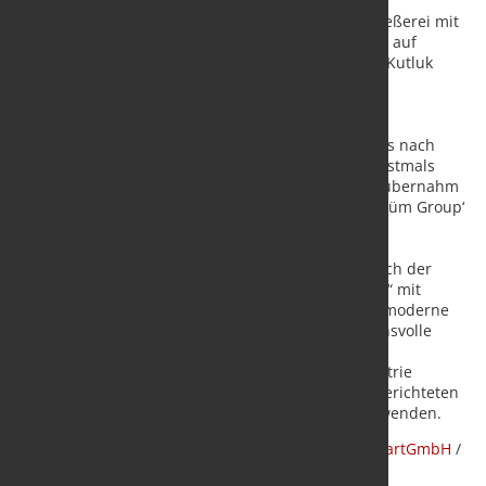
Das Unternehmen ist eine traditionsreiche Eisengießerei mit
knapp 50 Beschäftigten in Hörstel und spezialisiert auf
hochwertige Gussteile aus Grau- und Sphäroguss. Kutluk
Teutoguss beliefert europaweit Kunden aus dem
Maschinenbau, dem Schiffbau oder der Windkraft.
Als eigenständige Traditionsgießerei was Teutoguss nach
über 200jähriger Firmengeschichte im Jahr 2021 erstmals
wirtschaftlich in Schieflage geraten. Im April 2025 übernahm
die international tätige Gießereigruppe ‚Kutluk Döküm Group‘
die Vermögenswerte der Eisengießerei.
Unter der Marke ‚Kutluk Teutoguss‘ positionierte sich der
Standort seitdem als „Gießerei der besonderen Art“ mit
hochwertigen Gussteilen, umfassender Beratung, moderne
Anlagen und zertifizierten Prozessen, um anspruchsvolle
Kunden zu binden. Damit sollte Kutluk Teutoguss
unabhängiger von der klassischen Automobilindustrie
werden, sich breiter aufstellen und sich zukunftsgerichteten
Anwendungen im Energie- und Maschinenbau zuwenden.
Quelle:
Kreplin Kuhlmann Nasser Rechtsanwälte PartGmbH
/
Foto:
KUTLUK TEUTOGUSS GmbH