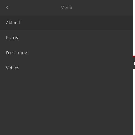
Menü
Menü
Aktuell
Praxis
Forschung
Nachrichten
Meinungen
Tre
Videos
is