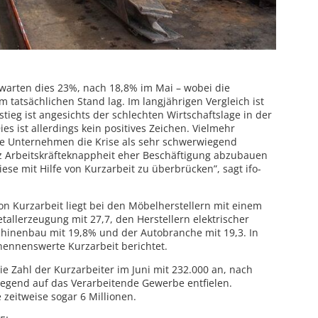
arten dies 23%, nach 18,8% im Mai – wobei die
 tatsächlichen Stand lag. Im langjährigen Vergleich ist
stieg ist angesichts der schlechten Wirtschaftslage in der
ies ist allerdings kein positives Zeichen. Vielmehr
fene Unternehmen die Krise als sehr schwerwiegend
tz Arbeitskräfteknappheit eher Beschäftigung abzubauen
iese mit Hilfe von Kurzarbeit zu überbrücken”, sagt ifo-
 Kurzarbeit liegt bei den Möbelherstellern mit einem
etallerzeugung mit 27,7, den Herstellern elektrischer
inenbau mit 19,8% und der Autobranche mit 19,3. In
ennenswerte Kurzarbeit berichtet.
e Zahl der Kurzarbeiter im Juni mit 232.000 an, nach
iegend auf das Verarbeitende Gewerbe entfielen.
zeitweise sogar 6 Millionen.