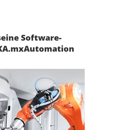
seine Software-
iQKA.mxAutomation