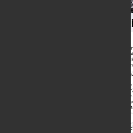
KUKA erweitert seine Software-Sch
SRCI und kooperiert bei der Integr
Robotik noch flexibler in ihre Produk
kompatibel mit der neuen Steuerun
"Easy to use": noch mehr Flexibili
Eine nahtlose Roboterintegration i
Schnittstelle – so geht „easy to u
führenden Technologie-Unternehmen
von KUKA nun um den Industriestand
Roboter verschiedener Hersteller s
können – unabhängig vom Roboter- 
KUKA Kunden, die iiQKA.mxAutomati
der intuitiven, schnellen und einf