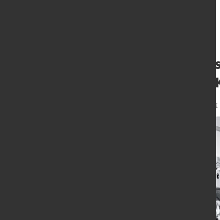
KUKA erweitert 
Schnittstelle i
12. Juni 2025
von Angelika Albrecht