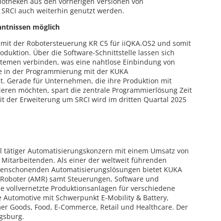
liotheken aus den vorherigen Versionen von
 SRCI auch weiterhin genutzt werden.
nntnissen möglich
 mit der Robotersteuerung KR C5 für iiQKA.OS2 und somit
roduktion. Über die Software-Schnittstelle lassen sich
temen verbinden, was eine nahtlose Einbindung von
se in der Programmierung mit der KUKA
. Gerade für Unternehmen, die ihre Produktion mit
eren möchten, spart die zentrale Programmierlösung Zeit
t der Erweiterung um SRCI wird im dritten Quartal 2025
al tätiger Automatisierungskonzern mit einem Umsatz von
Mitarbeitenden. Als einer der weltweit führenden
urcenschonenden Automatisierungslösungen bietet KUKA
 Roboter (AMR) samt Steuerungen, Software und
ie vollvernetzte Produktionsanlagen für verschiedene
e Automotive mit Schwerpunkt E-Mobility & Battery,
umer Goods, Food, E-Commerce, Retail und Healthcare. Der
gsburg.