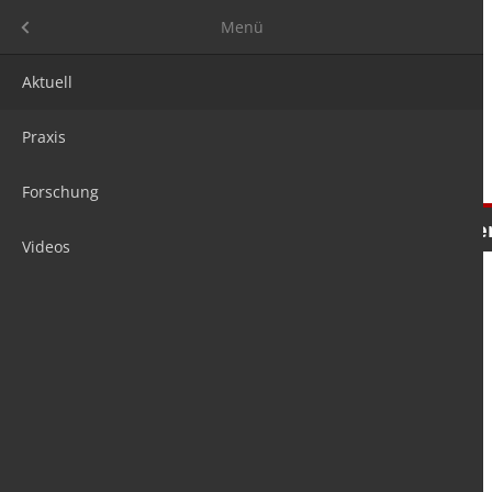
Menü
Menü
Aktuell
Praxis
Forschung
Nachrichten
Meinungen
Tre
Videos
is