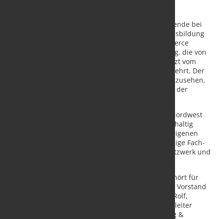
Am 11. Februar 2022 wurden gleich vier Auszubildende bei
Nordwest für den erfolgreichen Abschluss ihrer Ausbildung
im Bereich Groß- und Außenhandel sowie E-Commerce
beglückwünscht. Die bestandene Abschlussprüfung, die von
allen mit guten Noten gemeistert wurde, wurde jetzt vom
Vorstand und dem Bereich Personalentwicklung geehrt. Der
Stolz und die Freude waren den Azubis deutlich anzusehen,
insbesondere weil sich alle auf eine Übernahme in der
Dortmunder Firmenzentrale freuen können.
Die Ausbildung eigener Nachwuchskräfte hat bei Nordwest
eine lange Tradition: Um den Geschäftserfolg nachhaltig
sicherzustellen, investiert Nordwest gezielt in die eigenen
Nachwuchskräfte, um von vornherein das notwendige Fach-
und Branchenwissen sowie das entsprechende Netzwerk und
Geschäftsverständnis zu vermitteln.
„Eine auf die Zukunft ausgerichtete Ausbildung gehört für
uns zur Unternehmens-DNA“, erläutert Jörg Simon, Vorstand
der Nordwest Handel AG. Jörg Simon und Michael Rolf,
Vorstände, Christian Scherpner, Geschäftsbereichsleiter
Personal, und Alina Kaspereit, Personalentwicklung &