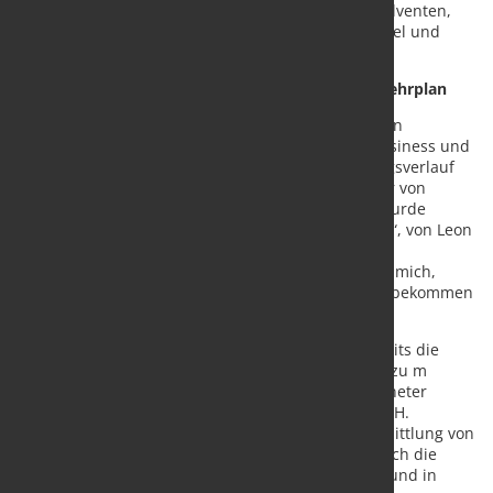
Ausbildung, gratulierten den vier glücklichen Absolventen,
darunter zwei Kaufleute für Groß- und Außenhandel und
zwei Kaufleute für E-Commerce.
Mitarbeit auf Augenhöhe, abwechslungsreicher Lehrplan
Die jetzt ehemaligen Auszubildenden starten in den
Bereichen Service-Center, Vertriebskonzepte, E-Business und
Web-Anwendungen. Rückblickend zum Ausbildungsverlauf
lauten die Feedbacks von Dennis Davydoy: „Ich war von
Anfang an voll integriert“, von Aylin Baloglu: „Ich wurde
wirklich sehr gut von allen Kollegen aufgenommen“, von Leon
Gärtner: „Wir wurden an jeder erdenklichen Stelle
unterstützt“ und von Leonhard Schmidt: „Ich freue mich,
einen Platz in meiner absoluten Wunschabteilung bekommen
zu haben“.
Dass das Ausbildungskonzept aufgeht, haben bereits die
vergangenen Jahre gezeigt: 2021 erhielt Nordwest zu m
neunten Mal das unabhängige Siegel „Ausgezeichneter
Ausbildungsbetrieb“ von der Ertragswerkstatt GmbH.
Geschätzt werden unter anderem, neben der Vermittlung von
theoretischem Wissen in Berufsschule und Uni, auch die
vollumfängliche Einbindung in das Tagesgeschäft und in