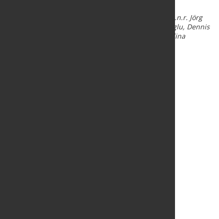
verschiedenste spannende Sonderprojekte.
Bildtext:
Ehrung der Nordwest-Auszubildenden: v.l.n.r. Jörg
Simon, Michael Rolf, Leonhard Schmidt, Aylin Baloglu, Dennis
Davydov, Leon Gärtner, Christian Scherpner und Alina
Kaspereit.
Quelle und Foto:
NORDWEST Handel AG