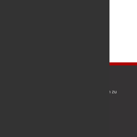
Newsletter
Bleiben Sie auf dem Laufenden und melden Sie sich zu
verschiedene Newsletter an.