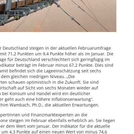
 Deutschland steigen in der aktuellen Februarumfrage
 mit 71,2 Punkten um 9,4 Punkte höher als im Januar. Die
age für Deutschland verschlechtert sich geringfügig im
dikator beträgt im Februar minus 67,2 Punkte. Dies sind
amit befindet sich die Lageeinschätzung seit sechs
 dem gleichen niedrigen Niveau. „Die
en schauen optimistisch in die Zukunft. Sie sind
irtschaft auf Sicht von sechs Monaten wieder auf
m bei Konsum und Handel wird ein deutlicher
er geht auch eine höhere Inflationserwartung“,
chim Wambach, Ph.D., die aktuellen Erwartungen.
pertinnen und Finanzmarktexperten an die
ne steigen im Februar ebenfalls erheblich an. Sie liegen
er dem Wert vom Januar. Der Indikator für die aktuelle
t um 4,3 Punkte auf einen neuen Wert von minus 74,6