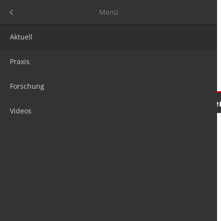
Menü
Menü
Aktuell
Praxis
Forschung
Nachrichten
Meinungen
Tre
Videos
is