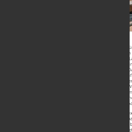
Die ZEW-Konjunkturerwartungen für
2021 erneut deutlich an und liegen
Einschätzung der konjunkturellen L
Vergleich zum Vormonat. Der Lagein
0,8 Punkte weniger als im Januar. D
Monaten praktisch unverändert auf
Finanzmarktexpertinnen und -expert
zuversichtlich, dass die deutsche W
Wachstumskurs sein wird. Vor alle
Aufholprozess erwartet. Damit einh
kommentiert ZEW-Präsident Prof. A
Die Erwartungen der Finanzmarktex
Konjunkturentwicklung in der Eurozo
mit 69,6 Punkten um 11,3 Punkte üb
Konjunkturlage im Eurogebiet steig