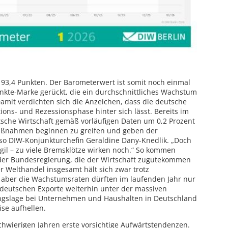
93,4 Punkten. Der Barometerwert ist somit noch einmal
nkte-Marke gerückt, die ein durchschnittliches Wachstum
Damit verdichten sich die Anzeichen, dass die deutsche
ions- und Rezessionsphase hinter sich lässt. Bereits im
tsche Wirtschaft gemäß vorläufigen Daten um 0,2 Prozent
maßnahmen beginnen zu greifen und geben der
 so DIW-Konjunkturchefin Geraldine Dany-Knedlik. „Doch
gil – zu viele Bremsklötze wirken noch.“ So kommen
der Bundesregierung, die der Wirtschaft zugutekommen
r Welthandel insgesamt hält sich zwar trotz
, aber die Wachstumsraten dürften im laufenden Jahr nur
 deutschen Exporte weiterhin unter der massiven
ngslage bei Unternehmen und Haushalten in Deutschland
ise aufhellen.
schwierigen Jahren erste vorsichtige Aufwärtstendenzen.