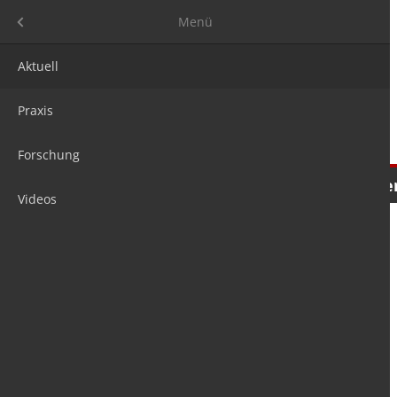
Menü
Menü
Aktuell
Praxis
Forschung
Nachrichten
Meinungen
Tre
Videos
is