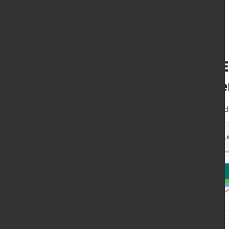
Konjunkturelle E
aber ohne groß
28. Jan. 2026
von Hubert Hunscheid