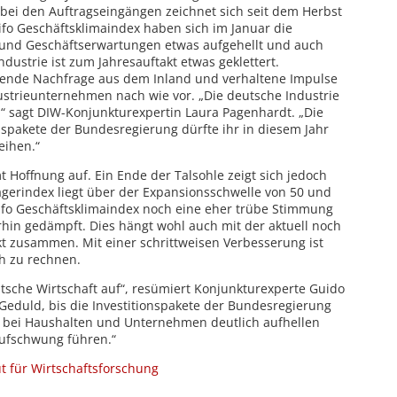
 bei den Auftragseingängen zeichnet sich seit dem Herbst
ifo Geschäftsklimaindex haben sich im Januar die
 und Geschäftserwartungen etwas aufgehellt und auch
dustrie ist zum Jahresauftakt etwas geklettert.
ltende Nachfrage aus dem Inland und verhaltene Impulse
ustrieunternehmen nach wie vor. „Die deutsche Industrie
“ sagt DIW-Konjunkturexpertin Laura Pagenhardt. „Die
spakete der Bundesregierung dürfte ihr in diesem Jahr
eihen.“
 Hoffnung auf. Ein Ende der Talsohle zeigt sich jedoch
gerindex liegt über der Expansionsschwelle von 50 und
 ifo Geschäftsklimaindex noch eine eher trübe Stimmung
rhin gedämpft. Dies hängt wohl auch mit der aktuell noch
 zusammen. Mit einer schrittweisen Verbesserung ist
h zu rechnen.
utsche Wirtschaft auf“, resümiert Konjunkturexperte Guido
 Geduld, bis die Investitionspakete der Bundesregierung
 bei Haushalten und Unternehmen deutlich aufhellen
ufschwung führen.“
ut für Wirtschaftsforschung