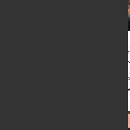
Im Fokus der Blechexpo 2025 stehen
ändernde Rolle der Stahlservicecen
Um das Marktgeschehen in einem s
mitgestalten zu können, hat Knauf I
und erheblichen Investitionen neu a
Bereiche „Steel Service“ und „Funct
Kapazitäten der Stahl Service Cent
Benelux werden im Bereich Steel Se
Kaltband im Bereich Functional Met