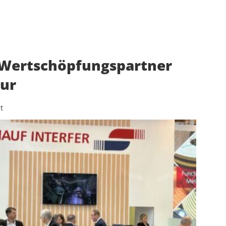
– Wertschöpfungspartner
tur
t