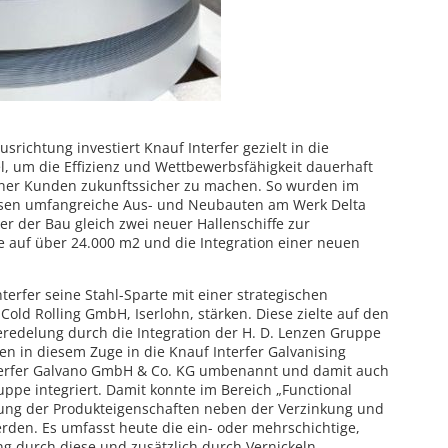
srichtung investiert Knauf Interfer gezielt in die
l, um die Effizienz und Wettbewerbsfähigkeit dauerhaft
einer Kunden zukunftssicher zu machen. So wurden im
ausen umfangreiche Aus- und Neubauten am Werk Delta
er der Bau gleich zwei neuer Hallenschiffe zur
 auf über 24.000 m2 und die Integration einer neuen
terfer seine Stahl-Sparte mit einer strategischen
 Cold Rolling GmbH, Iserlohn, stärken. Diese zielte auf den
eredelung durch die Integration der H. D. Lenzen Gruppe
en in diesem Zuge in die Knauf Interfer Galvanising
terfer Galvano GmbH & Co. KG umbenannt und damit auch
uppe integriert. Damit konnte im Bereich „Functional
ung der Produkteigenschaften neben der Verzinkung und
rden. Es umfasst heute die ein- oder mehrschichtige,
ung durch diese und zusätzlich durch Vernickeln,