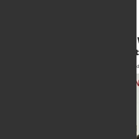
Knauf Interfer 
mit neuer Struk
22. Okt. 2025
von Hubert Hunscheid