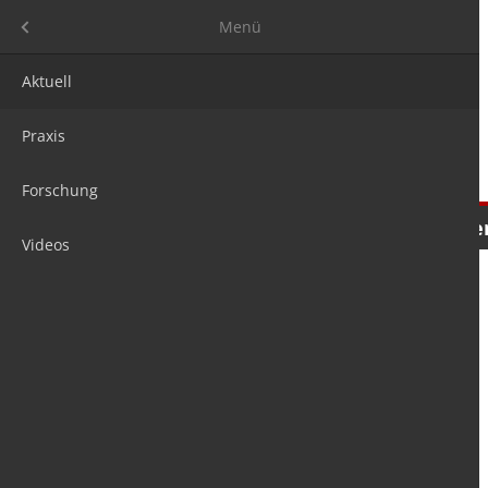
Menü
Menü
Aktuell
Praxis
Forschung
Nachrichten
Meinungen
Tre
Videos
is