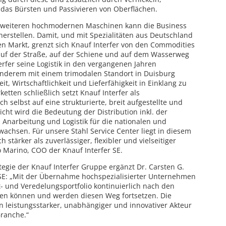
 das Bürsten und Passivieren von Oberflächen.
d weiteren hochmodernen Maschinen kann die Business
herstellen. Damit, und mit Spezialitäten aus Deutschland
n Markt, grenzt sich Knauf Interfer von den Commodities
auf der Straße, auf der Schiene und auf dem Wasserweg
rfer seine Logistik in den vergangenen Jahren
 anderem mit einem trimodalen Standort in Duisburg
it, Wirtschaftlichkeit und Lieferfähigkeit in Einklang zu
etten schließlich setzt Knauf Interfer als
 selbst auf eine strukturierte, breit aufgestellte und
icht wird die Bedeutung der Distribution inkl. der
 Anarbeitung und Logistik für die nationalen und
 wachsen. Für unsere Stahl Service Center liegt in diesem
stärker als zuverlässiger, flexibler und vielseitiger
o Marino, COO der Knauf Interfer SE.
gie der Knauf Interfer Gruppe ergänzt Dr. Carsten G.
 SE: „Mit der Übernahme hochspezialisierter Unternehmen
- und Veredelungsportfolio kontinuierlich nach den
en können und werden diesen Weg fortsetzen. Die
n leistungsstarker, unabhängiger und innovativer Akteur
ranche.“