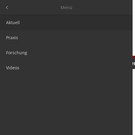
Menü
Menü
Aktuell
Praxis
Forschung
Nachrichten
Meinungen
Tre
Videos
is