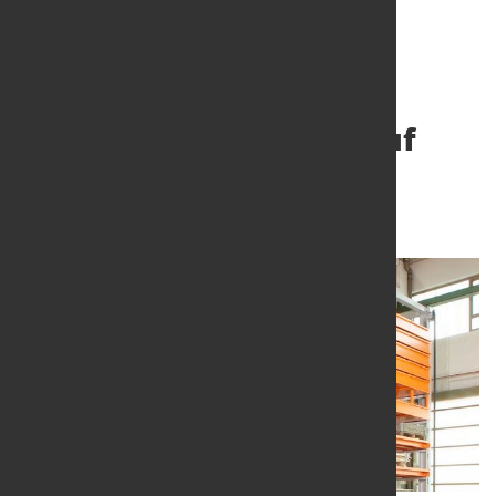
KASTO zeigt Portfolio auf
chinesischer Fachmesse
4. März 2016
von Alexander Kirschbaum