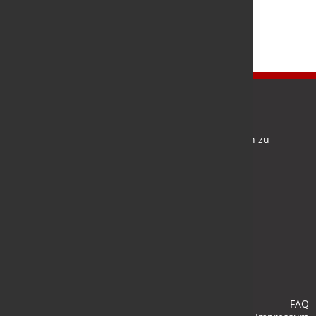
Newsletter
Bleiben Sie auf dem Laufenden und melden Sie sich zu
verschiedene Newsletter an.
Anmelden
FAQ