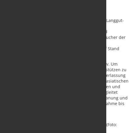
Das Sortiment von KASTO umfasst unter anderem
Metallsägemaschinen, halb- und vollautomatische Langgut-
und Blechlagersysteme sowie automatische
Handlingeinrichtungen für Metallstäbe, Bleche und
Zuschnitte. Detaillierte Informationen erhalten Besucher der
CCMT, der chinesischen Fachmesse für CNC-
Werkzeugmaschinen und -zubehör, in Halle N1 auf Stand
Nummer 317.
In Asien ist das Unternehmen bereits seit 1991 aktiv. Um
Anwender in der Region künftig noch besser unterstützen zu
können, hat KASTO im vergangenen Jahr eine Niederlassung
in Singapur eröffnet. Von hier aus kann KASTO die asiatischen
Märkte stärker bedienen und einen noch schnelleren und
persönlicheren Service anbieten. Der Spezialist begleitet
Anwender in jeder Phase eines Projekts: von der Planung und
Entwicklung einer Anlage über Bau und Inbetriebnahme bis
zur Wartung und Instandhaltung.
Quelle:
KASTO Maschinenbau GmbH
Bildtext:
Das
Turmlagersystem UNITOWER zur Langgutlagerung
(Foto:
KASTO)