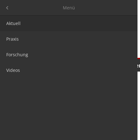
Menü
Menü
Aktuell
Praxis
Forschung
Nachrichten
Meinungen
Tre
Videos
is