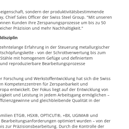
neigenschaft, sondern der produktivitätsbestimmende
y, Chief Sales Officer der Swiss Steel Group. "Mit unseren
 können Kunden ihre Zerspanungsprozesse um bis zu 50
gleicher Präzision und mehr Nachhaltigkeit."
disziplin
rzehntelange Erfahrung in der Steuerung metallurgischer
tschöpfungskette - von der Schrottverwertung bis zum
nd Stähle mit homogenem Gefüge und definiertem
le und reproduzierbare Bearbeitungsprozesse
er Forschung und Werkstoffentwicklung hat sich die Swiss
ten Kompetenzzentren für Zerspanbarkeit und
opa entwickelt. Der Fokus liegt auf der Entwicklung von
ssigkeit und Leistung in jedem Arbeitsgang ermöglichen –
izienzgewinne und gleichbleibende Qualität in der
tfamilien ETG®, HSX®, OPTICUT®, +BX, UGIMA® und
e Bearbeitungsanforderungen optimiert wurden – von der
bis zur Präzisionsbearbeitung. Durch die Kontrolle der