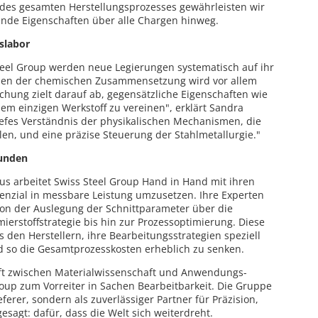
des gesamten Herstellungsprozesses gewährleisten wir
ende Eigenschaften über alle Chargen hinweg.
slabor
eel Group werden neue Legierungen systematisch auf ihr
ben der chemischen Zusammensetzung wird vor allem
chung zielt darauf ab, gegensätzliche Eigenschaften wie
nem einzigen Werkstoff zu vereinen", erklärt Sandra
tiefes Verständnis der physikalischen Mechanismen, die
len, und eine präzise Steuerung der Stahlmetallurgie."
Kunden
us arbeitet Swiss Steel Group Hand in Hand mit ihren
enzial in messbare Leistung umzusetzen. Ihre Experten
von der Auslegung der Schnittparameter über die
rstoffstrategie bis hin zur Prozessoptimierung. Diese
den Herstellern, ihre Bearbeitungsstrategien speziell
 so die Gesamtprozesskosten erheblich zu senken.
haft zwischen Materialwissenschaft und Anwendungs-
oup zum Vorreiter in Sachen Bearbeitbarkeit. Die Gruppe
eferer, sondern als zuverlässiger Partner für Präzision,
gesagt: dafür, dass die Welt sich weiterdreht.