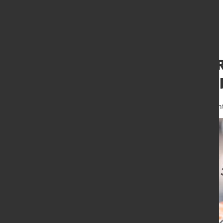
Kameras geben 
machen sie flexi
23. Sept. 2021
von Angelika Albrech