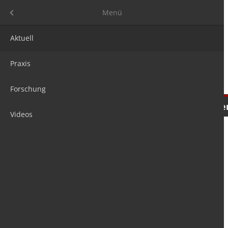
Menü
Menü
Aktuell
Praxis
Forschung
Nachrichten
Meinungen
Tre
Videos
is