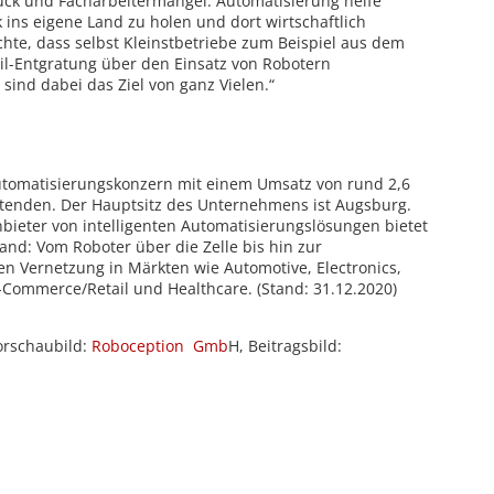
ck und Facharbeitermangel. Automatisierung helfe
 ins eigene Land zu holen und dort wirtschaftlich
hte, dass selbst Kleinstbetriebe zum Beispiel aus dem
il-Entgratung über den Einsatz von Robotern
ind dabei das Ziel von ganz Vielen.“
 Automatisierungskonzern mit einem Umsatz von rund 2,6
tenden. Der Hauptsitz des Unternehmens ist Augsburg.
nbieter von intelligenten Automatisierungslösungen bietet
nd: Vom Roboter über die Zelle bis hin zur
en Vernetzung in Märkten wie Automotive, Electronics,
-Commerce/Retail und Healthcare. (Stand: 31.12.2020)
orschaubild:
Roboception Gmb
H, Beitragsbild: