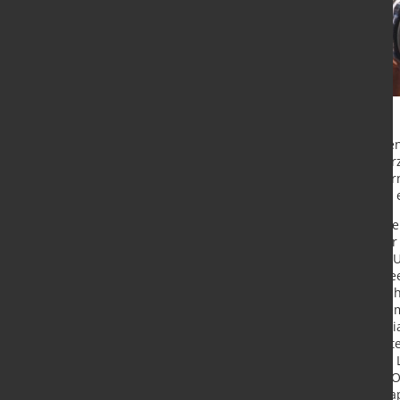
Robotik und Automatisierung halten
Handwerk Einzug. Parallel dazu ver
Kameratechnik an Industrieroboter
flexibel. Endkunden können so der 
„Es gibt bis zu 100 unterschiedlich
Kautenburger, Geschäftsführer de
neuesten
Ausgabe der virtuellen K
Presseevent-Reihe „Auf einen Kaffe
In Zusammenarbeit mit dem Münc
Unternehmen Roboception und de
Augsburger Automatisierungsspezia
KUKA hat das mittelständische Un
für einen spanischen Kunden eine
entwickelt, um unterschiedlichste 
auf Ofenwagen und Paletten zu sta