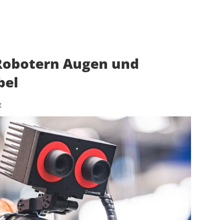
Robotern Augen und
bel
t