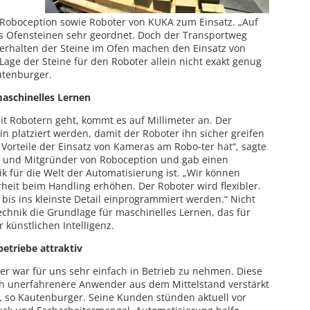
Roboception sowie Roboter von KUKA zum Einsatz. „Auf
aus Ofensteinen sehr geordnet. Doch der Transportweg
rhalten der Steine im Ofen machen den Einsatz von
age der Steine für den Roboter allein nicht exakt genug
utenburger.
aschinelles Lernen
t Robotern geht, kommt es auf Millimeter an. Der
n platziert werden, damit der Roboter ihn sicher greifen
e Vorteile der Einsatz von Kameras am Robo-ter hat“, sagte
r und Mitgründer von Roboception und gab einen
k für die Welt der Automatisierung ist. „Wir können
heit beim Handling erhöhen. Der Roboter wird flexibler.
is ins kleinste Detail einprogrammiert werden.“ Nicht
echnik die Grundlage für maschinelles Lernen, das für
 künstlichen Intelligenz.
betriebe attraktiv
r war für uns sehr einfach in Betrieb zu nehmen. Diese
auch unerfahrenere Anwender aus dem Mittelstand verstärkt
 so Kautenburger. Seine Kunden stünden aktuell vor