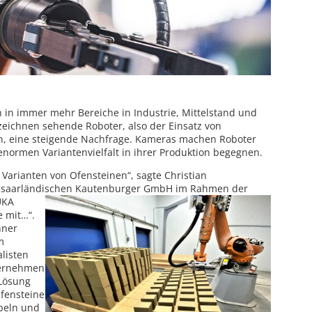
 in immer mehr Bereiche in Industrie, Mittelstand und
zeichnen sehende Roboter, also der Einsatz von
n, eine steigende Nachfrage. Kameras machen Roboter
enormen Variantenvielfalt in ihrer Produktion begegnen.
e Varianten von Ofensteinen“, sagte Christian
r saarländischen Kautenburger GmbH im Rahmen der
UKA
e mit…“.
hner
m
listen
ternehmen
 Lösung
Ofensteine
peln und