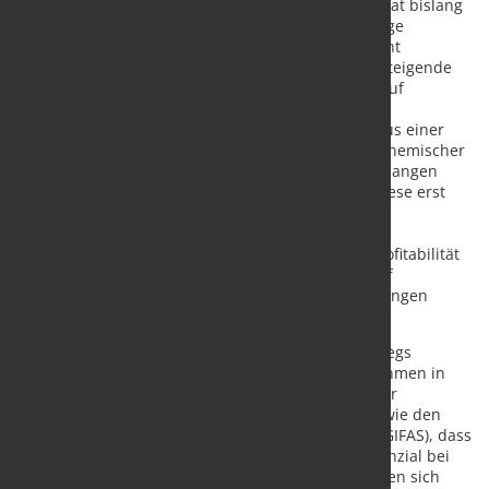
Flugzeugproduktion zu erwarten. Der Krieg hat bislang
vor allem die Logistik beeinflusst, indem einige
Zulieferer von Seefracht auf teurere Luftfracht
umstellen mussten. Im Ergebnis heißt das: Steigende
Kosten, aber ohne spürbare Auswirkungen auf
Flugzeugauslieferungen.
Ein erhöhtes Risiko ergibt sich mittelfristig aus einer
eingeschränkten Verfügbarkeit bestimmter chemischer
Produkte aus dem Nahen Osten. Wegen der langen
Vorlaufzeiten in der Luftfahrt würden sich diese erst
Monate später auf die Produktion auswirken.
In einem anhaltenden oder eskalierenden
Konfliktszenario könnte der Rückgang der Profitabilität
von Airlines weitreichende Auswirkungen auf
Produktionsraten und Investitionsentscheidungen
haben.
Gleichzeitig zeigt eine kurz vor Beginn des Iran-Kriegs
durchgeführte Befragung von 95 Luftfahrtunternehmen in
Europa in Kooperation mit dem Bundesverband der
Deutschen Luft- und Raumfahrtindustrie (BDLI) sowie den
Luftfahrtverbänden aus UK (ADS) und Frankreich (GIFAS), dass
die Branche weiterhin erhöhtes Optimierungspotenzial bei
Resilienz und Skalierungsfähigkeit sieht: Zwar fühlen sich