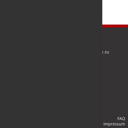
Newsletter
Bleiben Sie auf dem Laufenden und melden Sie sich zu
verschiedene Newsletter an.
Anmelden
FAQ
Impressum