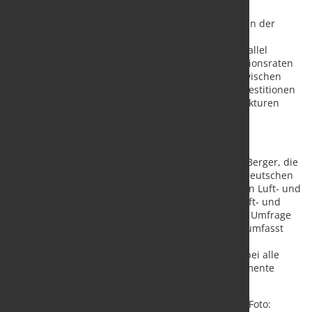
Hauptgeschäftsführerin des BDLI.
Die Luftfahrtindustrie tritt in eine neue Phase ein, in der
geopolitische Risiken, Materialengpässe und
Herausforderungen beim Produktionshochlauf parallel
adressiert werden müssen. Um zukünftige Produktionsraten
abzusichern, sind eine engere Zusammenarbeit zwischen
OEMs, Zulieferern und Politik sowie zusätzliche Investitionen
in resilientere und transparentere Lieferkettenstrukturen
entscheidend.
Über die Studie
Die Analyse basiert auf einer Umfrage von Roland Berger, die
in Zusammenarbeit mit dem Bundesverband der Deutschen
Luft- und Raumfahrtindustrie (BDLI), dem britischen Luft- und
Raumfahrtverband ADS und dem französischen Luft- und
Raumfahrtverband GIFAS durchgeführt wurde. Die Umfrage
fand zwischen Januar und Februar 2026 statt und umfasst
Antworten von 95 Unternehmen aus der gesamten
europäischen Luft- und Raumfahrt-Lieferkette, wobei alle
wichtigen Ebenen, Unternehmensgrößen und Segmente
abgedeckt sind.
Quelle:
Roland Berger Holding GmbH & Co. KGaA
/ Foto: