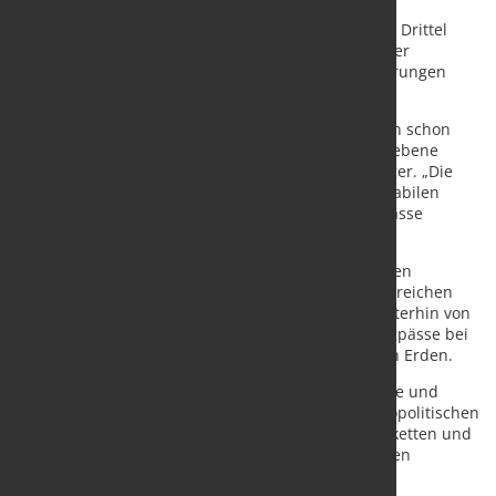
mehr als 70 % der Unternehmen für den aktuellen
Produktionshochlauf gut aufgestellt, doch rund ein Drittel
sieht weiterhin akuten Handlungsbedarf entlang der
Lieferketten und Produktionsprozesse. Externe Störungen
könnten diese zusätzlich verstärken.
„Geopolitische Entwicklungen fügen einem ohnehin schon
herausfordernden Umfeld eine neue Komplexitätsebene
hinzu“, sagt Stephan Baur, Partner bei Roland Berger. „Die
Branche hat ihre Resilienz verbessert. Für einen stabilen
Produktionshochlauf müssen jedoch weitere Engpässe
adressiert werden.“
Zwar haben sich die Lieferketten im Vergleich zu den
Vorjahren stabilisiert, bleiben aber in einzelnen Bereichen
angespannt: 55 % der Unternehmen berichten weiterhin von
relevanten Störungen und rund 80 % erwarten Engpässe bei
kritischen Rohstoffen wie Titan, Stahl oder seltenen Erden.
„Unsere Industrie zeigt aktuell große wirtschaftliche und
technologische Stärke. Gleichzeitig machen die geopolitischen
Entwicklungen deutlich, wie wichtig robuste Lieferketten und
langfristige industriepolitische Rahmenbedingungen
geworden sind“, so Marie-Christine von Hahn,