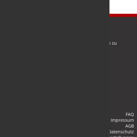
Newsletter
Bleiben Sie auf dem Laufenden und melden Sie sich zu
verschiedene Newsletter an.
Anmelden
FAQ
Impressum
AGB
Datenschutz