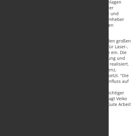
Diese werden an mobilen und versetzbaren Krananlagen
genutzt. So wird eine große Reichweite innerhalb der
Produktionshalle möglich. Wo immer es praktikabel und
sinnvoll ist, können alle gängigen AERO-LIFT Vakuumheber
und Schlauchheber auch an mobilen Schwenkkränen
betrieben werden.
In der Oberpfalz zählt QUADRUS Metalltechnik zu den großen
Betrieben für Metall und Bleche. Der Lohnfertiger für Laser-,
Stanz-, Biege- und Formteile setzt AERO-LIFT Geräte ein. Die
neuen Produktionslinien wurden von Geschäftsleitung und
Vakuumtechnik-Hersteller gemeinsam geplant und realisiert.
So wurden die Anforderungen an Ergonomie, Effizienz,
Workflow und langfristige Kosteneinsparung umgesetzt. "Die
Arbeitsbedingungen haben einen maßgeblichen Einfluss auf
das Arbeitsergebnis. Deshalb gehört deren stetige
Verbesserung zu unserer Philosophie und ist ein wichtiger
Baustein in unserem Gesundheitsmanagement.", sagt Veiko
Hille, Projekt- und Prozessmanager bei QUADRUS. Gute Arbeit
braucht gute Arbeitsbedingungen.
Quelle und Fotos:
AERO-LIFT Vakuumtechnik GmbH