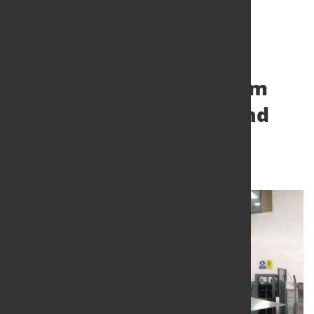
Intelligente Abläufe beim
Bearbeiten von Blech und
Metall
27. Okt. 2020
von Hubert Hunscheidt