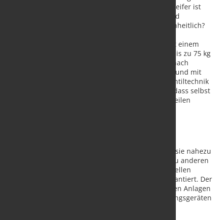
Saugplatten- und Ventiltechnik der VUSS Flächengreifer ist
faszinierend. Das Werkstück hat Löcher, Lücken und
Aussparungen? Die Guss- und Formteile sind uneinheitlich?
Die Teile kommen unterschiedlich gelagert aus der
Schneideanlage? Kein Problem. In Kombination mit einem
Schlauchheber können unterschiedliche Schnitte bis zu 75 kg
manuell aufgenommen und abgesetzt werden. Je nach
erforderlicher Geschwindigkeit zudem gleichzeitig und mit
zwischenzeitlichem Ablegen. Dabei arbeitet die Ventiltechnik
im Inneren der Flächengreifer-Module so präzise, dass selbst
das Ablegen zwischen anderen transportfähigen Teilen
möglich wird.
Lange Lebensdauer und wenig Verschleiß
Machbar ist dies durch die Ventile im Inneren der
Flächengreifer. Durch ihr patentiertes Design sind sie nahezu
wartungsfrei. Dabei passt Aero-Lift im Gegensatz zu anderen
Herstellern das Format der Module an die individuellen
Hebegüter des Kunden an - maximaler Nutzen garantiert. Der
VUSS Flächengreifer kann sowohl an automatisierten Anlagen
als auch in Kombination mit manuellen Handhabungsgeräten
eingesetzt werden.