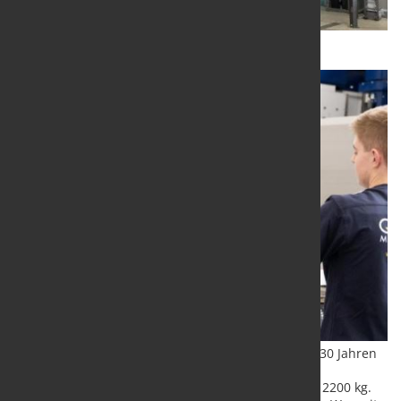
Er ist in Industrie und Werkstatt zuhause. Seit fast 30 Jahren
hebt, transportiert und platziert er dort flächige
Transportgüter von 3300 mm x 1300 mm und 150 - 2200 kg.