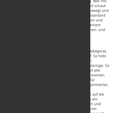
Der AERO Standard hat Erfahrung und ist langlebig. Wer mit
ihm arbeitet, betätigt entspannt den Bediengriff und schaut
zu, wie der "Vakuum-Kumpel" sich am Kran exakt bewegt und
tut, was man will. Von dem leistungsstarken AERO Standard
gibt es 17 Varianten. Viele Erweiterungsmöglichkeiten und
Zubehörteile machen dieses Vakuumhebegerät zu einem
flexiblen und zuverlässigen Partner. Und das im Innen- und
bei Bedarf auch Außenbereich.
Zwei Mal hinschauen
Mit dem ADVANCE gibt es jetzt von AERO-LIFT ein Hebegerät,
bei dem man auch gerne zwei Mal hinschauen darf. So hebt
der ADVANCE alles, was auch der AERO-Standard in
Bewegung bringt. Doch er hat noch ein paar neue Vorzüge. So
ist das Design "weitergedacht". Das Gehäuse enthält alle
wichtigen mechanischen und elektronischen Komponenten
zur Vakuumerzeugung und Steuerung. Die sorgen für
Effizienz. Der ADVANCE punktet zudem durch ein optimiertes
Handling. Damit erhöht er die Produktivität von
Fertigungslinien bereits beim Auflegen von Blechen auf die
Maschine. Spielerisch gelingt das intuitive Arbeiten am
Multifunktionsgriff. Das lernt jeder schnell. Praktisch und
unkompliziert sind auch die werkzeuglos einstellbaren