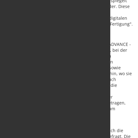
Traversen. Die gesamte Ausrichtung des ADVANCE spiegelt
sich in vorkonfigurierten Industry 4.0-Features wieder. Diese
machen den Vakuumheber startklar für zukünftige
Einsatzzwecke in hochgradig automatisierten und digitalen
Fertigungslinien - Stichwort "adaptive und digitale Fertigung".
Der verlängerte Arm
Beide Produktlinien - der AERO Standard und der ADVANCE -
werden eingesetzt bei Blechbearbeitungsanalagen, bei der
Be- und Entschickung von Laserschneidanlagen, an
Wasserschneidanlagen und an Werkzeugmaschinen
(Schneiden, Stanzen, Nibbeln). Bleche, Metallteile sowie
gebogene Blechteile kommen in Bewegung und dahin, wo sie
hingehören. Der Vakuumtechnikhersteller bietet auch
Sonderlösungen an. So werden unter anderem für die
Automobilbranche Sondergeräte - zum Beispiel für
Motorhauben - geliefert. Durch einen Brücken- oder
Schwenkarmkran oder über ein Schienensystem getragen,
wird der AERO oder der ADVANCE Vakuumheber zum
verlängerten Arm des Mitarbeiters. Alles wird
materialschonend und sicher gehoben.
In der Metallbranche und anderen Branchen ist auch die
VUSS-Technologie (Vacuum Unit Sensing System) gefragt. Die