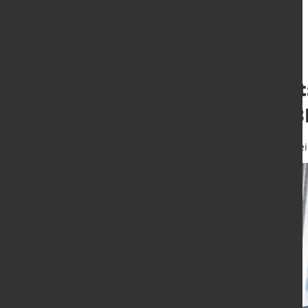
Institut der deu
Wachstum des BI
25. März 2021
von Hubert Hunschei