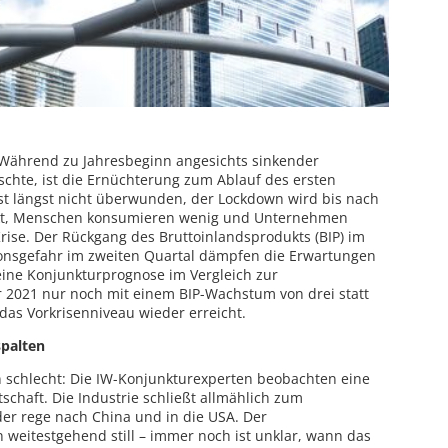
: Während zu Jahresbeginn angesichts sinkender
schte, ist die Ernüchterung zum Ablauf des ersten
st längst nicht überwunden, der Lockdown wird bis nach
ockt, Menschen konsumieren wenig und Unternehmen
Krise. Der Rückgang des Bruttoinlandsprodukts (BIP) im
tionsgefahr im zweiten Quartal dämpfen die Erwartungen
eine Konjunkturprognose im Vergleich zur
2021 nur noch mit einem BIP-Wachstum von drei statt
 das Vorkrisenniveau wieder erreicht.
spalten
n schlecht: Die IW-Konjunkturexperten beobachten eine
chaft. Die Industrie schließt allmählich zum
der rege nach China und in die USA. Der
 weitestgehend still – immer noch ist unklar, wann das