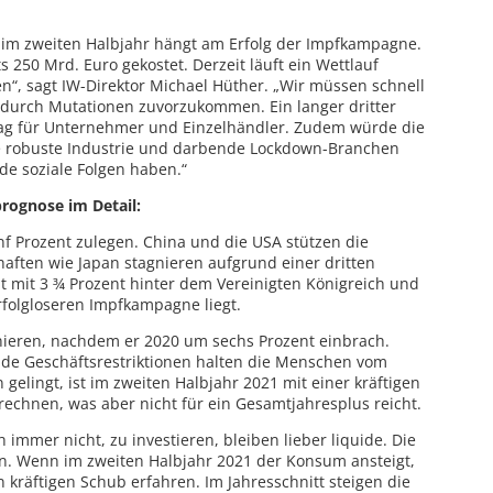
 im zweiten Halbjahr hängt am Erfolg der Impfkampagne.
 250 Mrd. Euro gekostet. Derzeit läuft ein Wettlauf
en“, sagt IW-Direktor Michael Hüther. „Wir müssen schnell
durch Mutationen zuvorzukommen. Ein langer dritter
ag für Unternehmer und Einzelhändler. Zudem würde die
ine robuste Industrie und darbende Lockdown-Branchen
e soziale Folgen haben.“
rognose im Detail:
nf Prozent zulegen. China und die USA stützen die
haften wie Japan stagnieren aufgrund einer dritten
bt mit 3 ¾ Prozent hinter dem Vereinigten Königreich und
folgloseren Impfkampagne liegt.
nieren, nachdem er 2020 um sechs Prozent einbrach.
nde Geschäftsrestriktionen halten die Menschen vom
elingt, ist im zweiten Halbjahr 2021 mit einer kräftigen
echnen, was aber nicht für ein Gesamtjahresplus reicht.
immer nicht, zu investieren, bleiben lieber liquide. Die
en. Wenn im zweiten Halbjahr 2021 der Konsum ansteigt,
 kräftigen Schub erfahren. Im Jahresschnitt steigen die