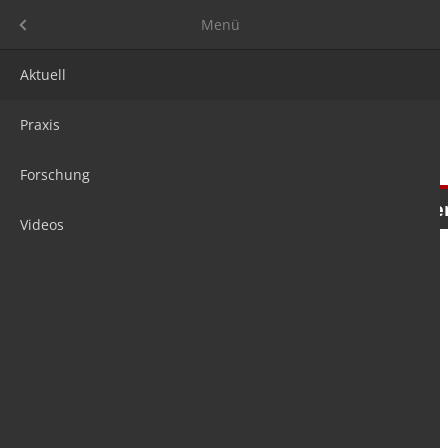
Menü
Menü
Aktuell
Praxis
Forschung
Nachrichten
Meinungen
Tre
Videos
is