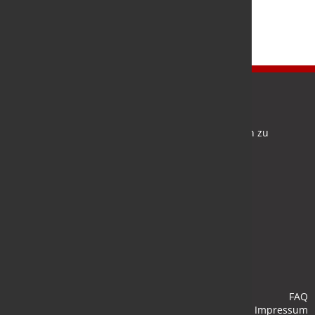
Newsletter
Bleiben Sie auf dem Laufenden und melden Sie sich zu
verschiedene Newsletter an.
Anmelden
FAQ
Impressum