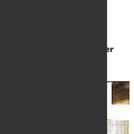
Inspektion und
Qualitätssicherung in der
Stahlbranche
10. Okt. 2018
von Alfons Woelfing