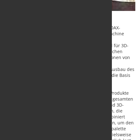
Die ISRA VISION AG (ISIN DE 0005488100) - das TecDAX-
Unternehmen für industrielle Bildverarbeitung (Machine
Vision), weltweit einer der führenden Anbieter für
Oberflächeninspektionen von Bahnmaterialien und für 3D-
Machine-Vision-Anwendungen - setzt ihre strategischen
Aktivitäten auf dem Weg zu neuen Umsatzdimensionen von
über 200 Millionen Euro fort. Mit kontinuierlichen
Produktinnovationen sowie einem zielgerichteten Ausbau des
Executive Managements schafft das Unternehmen die Basis
für zukünftige Erfolge.
ISRA bietet seinen Kunden aus der Stahlindustrie Produkte
zur Inspektion und Qualitätssicherung entlang der gesamten
Produktionskette: Das Komplettportfolio aus 2D- und 3D-
Inspektions- und Messtechnologie schafft Lösungen, die
Qualitätsmängel frühzeitig identifizieren, und kombiniert
optische Technologien mit analytischen Werkzeugen, um den
Linienertrag nachhaltig zu optimieren. Die Produktpalette
wird künftig auf weitere Metallbereiche ? wie beispielsweise