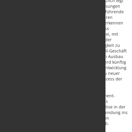
hochwertige Aluminiumprofile ? ausgeweitet. Zusätzlich legt
das Unternehmen den Fokus gezielt auf Softwarelösungen
und INDUSTRIE 4.0-fähige Systeme, die eine weiterführende
Nutzung der Inspektionsdaten ermöglichen. Mit deren
Analyse lassen sich wesentliche Zusammenhänge erkennen
und Optimierungspotenziale für den Gesamtprozess
identifizieren. So unterstützt ISRA ihre Kunden dabei, mit
einer zeit- und kosteneffizienten Produktion sowie der
Minimierung von Ausschuss ihre Wettbewerbsfähigkeit zu
sichern. Dr. Jens Magenheimer war bisher im Metall-Geschäft
für den Vertrieb verantwortlich und maßgeblich am Ausbau
des Portfolios für die Metallindustrie beteiligt: Er wird künftig
als neues Mitglied im Executive Management die Entwicklung
von kundenorientierten Produkten, wie den Ausbau neuer
Hard- und Softwarelösungen für den gesamten Prozess der
Metallproduktion, weiter vorantreiben.
Herr Dr. Magenheimer bringt langjährige Management-
Erfahrung aus den Bereichen Vertrieb und Business
Development mit. Zudem hat er umfassende Expertise in der
Stahl- und Aluminium-Inspektion. Durch seine Einbindung ins
Executive Management schafft ISRA die strukturellen
Voraussetzungen für den weiteren Erfolg des Metall-
Geschäfts.