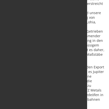
Eisenbahnwagen ermöglicht. „Diese Investition unterstreicht
unsere Vision von Innovation und Exzellenz, da wir
erstklassige Produkte für den Weltmarkt liefern und unsere
Position als globaler Marktführer in der Herstellung von
Schienenkomponenten stärken wollen“, sagt Vivek Lohia,
Geschäftsführer von Jupiter Wagons, und hebt die
strategische Bedeutung dieser Expansion hervor. „Getrieben
von Faktoren wie wachsendem E-Commerce, zunehmender
industrieller Aktivität und dem Vorstoß der Regierung in den
Infrastrukturausbau ist die Nachfrage nach zuverlässigem
Gütertransport auf einem Allzeithoch. Unser Ziel ist es daher,
diese Nachfrage zu erfüllen und gleichzeitig neue Maßstäbe
in Qualität und Effizienz zu setzen.“
Etwa 50 Prozent der Produktionskapazität sind für den Export
bestimmt. Die integrierte Schmiedelinie ermöglicht es Jupiter
Wagons, die Produktionsprozesse zu optimieren, eine
überlegene Qualitätskontrolle sicherzustellen und die
rechtzeitige Verfügbarkeit kritischer Komponenten zu
gewährleisten. Gemeinsam mit Schuler hat ANDRITZ Metals
Germany – einer der größten Hersteller von Schmiedeöfen in
Europa – bereits mehrere Schmiedelinien für Eisenbahnen
installiert.