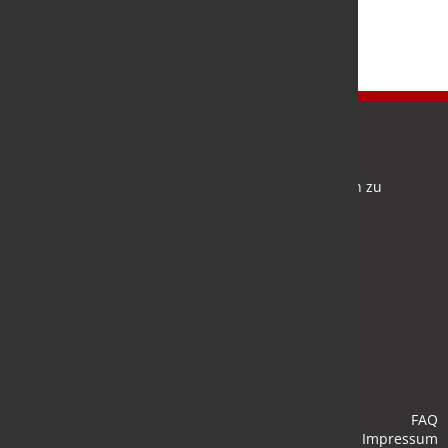
Newsletter
Bleiben Sie auf dem Laufenden und melden Sie sich zu
verschiedene Newsletter an.
Anmelden
FAQ
Impressum