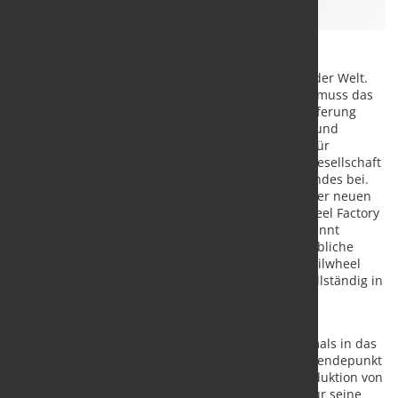
Indien ist eine der wachsenden Volkswirtschaften der Welt.
Um den steigenden Bedarf des Landes zu decken, muss das
Verkehrsnetz neu ausgerichtet werden. Mit der Lieferung
einer schlüsselfertigen Produktionslinie für Räder und
Achsen an das Joint Venture Jupiter Tatravagonka für
Güterwaggons tragen ANDRITZ und seine Tochtergesellschaft
Schuler zur Verbesserung der Infrastruktur des Landes bei.
Der Auftrag wurde bei der offiziellen Einweihung der neuen
Unternehmenseinheit Jupiter Tatravagonka Railwheel Factory
in Chhatrapati Sambhaji Nagar im September bekannt
gegeben. Die neue Anlage in Odisha, die eine erhebliche
Kapazitätserweiterung der Jupiter Tatravagonka Railwheel
Factory vorsieht, soll bis zum Kalenderjahr 2027 vollständig in
Betrieb sein.
Mit den von ANDRITZ und Schuler gelieferten
Produktionslinien steigt Jupiter Tatravagonka erstmals in das
Schmiedegeschäft ein und markiert damit einen Wendepunkt
in der Unternehmensgeschichte, der die Eigenproduktion von
wichtigen Komponenten wie Rädern und Achsen für seine