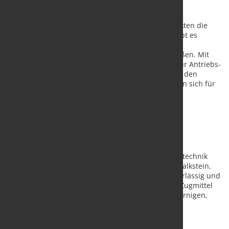
Neues Design und geringeres Gewicht: Damit punkten die
neuen Zentralketten von RUD. Die Zentralketten gibt es
wahlweise mit integriertem oder separatem
Befestigungswinkel in jeweils mehreren Kettengrößen. Mit
den Ketten-Innovationen erweitert der Spezialist für Antriebs-
und Fördertechnik sein Produktportfolio, gerade in den
unteren Nenngrößen. Die RUD-Zentralketten eignen sich für
den Einsatz in Hochleistungsbecherwerken, in
unterschiedlichen Branchen, allen voran in der
Zementherstellung.
Zentralketten für Hochleistungsbecherwerke
Die Zentralketten von RUD kommen in
Hochleistungsbecherwerken im Bereich der Fördertechnik
zum Einsatz. Sie fördern unter anderem Zement, Kalkstein,
Schotter, Kohle oder auch Steinsalz und Soda zuverlässig und
effizient. Die RUD-Zentralketten sind ein robustes Zugmittel
für die Senkrechtförderung von pulverförmigen, körnigen,
stückigen und temperaturbelasteten Fördergütern.
Neues Design mit geringem Gewicht