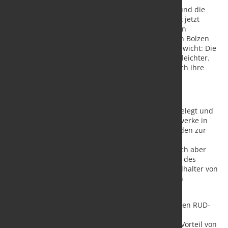
Neu an den Zentralketten von RUD ist das Design und die
Technik, die dahintersteckt. Ihr System funktioniert jetzt
ähnlich dem einer Fahrradkette. RUD hat damit sein
ursprüngliches Lösungsprinzip von sich drehenden Bolzen
komplett überarbeitet. Der Grund dafür liegt im Gewicht: Die
neue Generation an Zentralketten ist nun deutlich leichter.
Sie arbeitet mit weniger Totlast und erhöht dadurch ihre
Performance.
Effiziente Umrüstung
Die RUD-Zentralketten werden nach VDI 2324 ausgelegt und
können entsprechend dieser Richtlinie für Becherwerke in
der Schüttgutindustrie eingesetzt werden. Sie werden zur
Umrüstung von bestehenden Becherwerken mit
Rundstahlketten oder Gurten eingesetzt, eignen sich aber
auch zur Erstausrüstung von neuen Anlagen. Dank des
erweiterten Portfolios finden Betreiber und Instandhalter von
Hochleistungsbecherwerken die für sie passenden
Zentralketten.
Rundstahl- und Gurtbecherwerke lassen sich mit den RUD-
Zentralketten zudem zu effizienten
Hochleistungsbecherwerken umrüsten. Der große Vorteil von