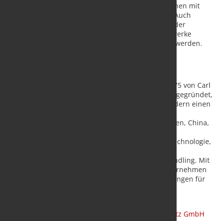
Zentralketten gegenüber Rundstahlketten: Sie können mit
einer höheren Geschwindigkeit gefahren werden. Auch
Erstausrüster profitieren vom RUD-Portfolio: Dank der
Förderung mit Zentralketten können neue Becherwerke
schmaler und damit auch kostengünstiger gebaut werden.
Über RUD:
Die RUD Ketten Rieger & Dietz GmbH u. Co. KG, 1875 von Carl
Rieger und Friedrich Dietz im schwäbischen Aalen gegründet,
erzielt mit über 1700 Mitarbeitern in über 120 Ländern einen
jährlichen Umsatz von über 200 Millionen Euro. An
Standorten u. a. in Deutschland, Australien, Brasilien, China,
Indien, Rumänien und den USA produziert das
Familienunternehmen neben Anschlag- und Zurrtechnologie,
Gleitschutzketten, Hebezeugketten, Förder- und
Antriebstechnik sowie Equipment für Werkzeughandling. Mit
der Marke Erlau stellt das deutsche Traditionsunternehmen
außerdem Reifenschutzketten und Objekteinrichtungen für
den Innen- und Außenbereich her.
Quelle und Vorschaubild
:
RUD Ketten Rieger & Dietz GmbH