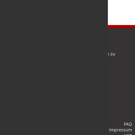
Newsletter
Bleiben Sie auf dem Laufenden und melden Sie sich zu
verschiedene Newsletter an.
Anmelden
FAQ
Impressum