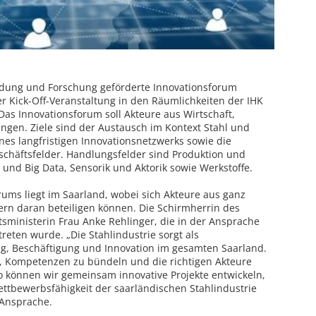
ldung und Forschung geförderte Innovationsforum
er Kick-Off-Veranstaltung in den Räumlichkeiten der IHK
Das Innovationsforum soll Akteure aus Wirtschaft,
gen. Ziele sind der Austausch im Kontext Stahl und
ines langfristigen Innovationsnetzwerks sowie die
schäftsfelder. Handlungsfelder sind Produktion und
z und Big Data, Sensorik und Aktorik sowie Werkstoffe.
ums liegt im Saarland, wobei sich Akteure aus ganz
n daran beteiligen können. Die Schirmherrin des
tsministerin Frau Anke Rehlinger, die in der Ansprache
treten wurde. „Die Stahlindustrie sorgt als
g, Beschäftigung und Innovation im gesamten Saarland.
t, Kompetenzen zu bündeln und die richtigen Akteure
o können wir gemeinsam innovative Projekte entwickeln,
ettbewerbsfähigkeit der saarländischen Stahlindustrie
r Ansprache.