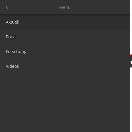
Menü
Menü
Aktuell
Praxis
Forschung
Nachrichten
Meinungen
Tre
Videos
is