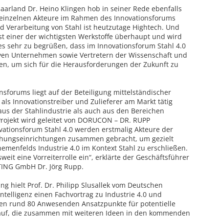
aarland Dr. Heino Klingen hob in seiner Rede ebenfalls
 einzelnen Akteure im Rahmen des Innovationsforums
nd Verarbeitung von Stahl ist heutzutage Hightech. Und
st einer der wichtigsten Werkstoffe überhaupt und wird
 es sehr zu begrüßen, dass im Innovationsforum Stahl 4.0
tiven Unternehmen sowie Vertretern der Wissenschaft und
, um sich für die Herausforderungen der Zukunft zu
sforums liegt auf der Beteiligung mittelständischer
ls Innovationstreiber und Zulieferer am Markt tätig
us der Stahlindustrie als auch aus den Bereichen
 Projekt wird geleitet von DORUCON – DR. RUPP
tionsforum Stahl 4.0 werden erstmalig Akteure der
rschungseinrichtungen zusammen gebracht, um gezielt
emenfelds Industrie 4.0 im Kontext Stahl zu erschließen.
it eine Vorreiterrolle ein“, erklärte der Geschäftsführer
NG GmbH Dr. Jörg Rupp.
g hielt Prof. Dr. Philipp Slusallek vom Deutschen
ntelligenz einen Fachvortrag zu Industrie 4.0 und
 den rund 80 Anwesenden Ansatzpunkte für potentielle
e auf, die zusammen mit weiteren Ideen in den kommenden