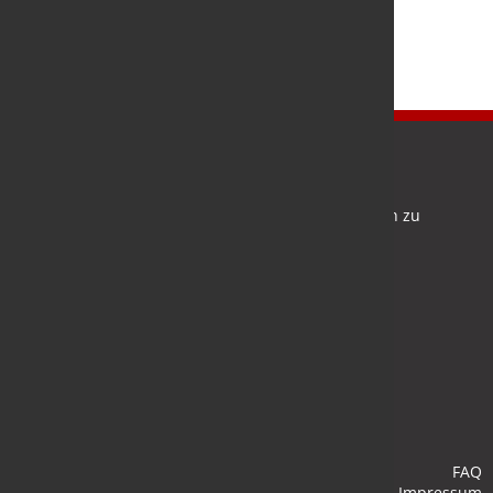
Newsletter
Bleiben Sie auf dem Laufenden und melden Sie sich zu
verschiedene Newsletter an.
Anmelden
FAQ
Impressum