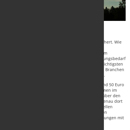
Die Einführung eines staatlich garantierten
Industriestrompreises ist offenbar noch nicht gesichert. Wie
aus einer internen Vorlage des
Bundeswirtschaftsministeriums hervorgeht, die dem
Handelsblatt vorliegt, ist der notwendige Finanzierungsbedarf
bislang nicht abgesichert. Damit bleibt eines der wichtigsten
industriepolitischen Vorhaben für energieintensive Branchen
weiterhin mit erheblichen Unsicherheiten behaftet.
Geplant ist ein subventionierter Strompreis von rund 50 Euro
je Megawattstunde für energieintensive Unternehmen im
Zeitraum von 2027 bis 2029. Die Finanzierung soll über den
Klima- und Transformationsfonds (KTF) erfolgen. Genau dort
zeigt sich jedoch das zentrale Problem: In der aktuellen
Haushaltsplanung für die Jahre 2027 bis 2029 fehlen
entsprechende Mittel, sodass zusätzliche Verhandlungen mit
dem Bundesfinanzministerium erforderlich sind.