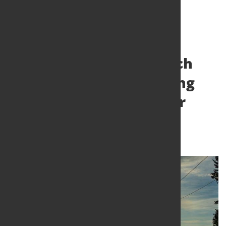
Industriestrompreis noch
nicht sicher: Finanzierung
wackelt trotz politischer
Zusagen
8. Jan. 2026
von Hubert Hunscheidt