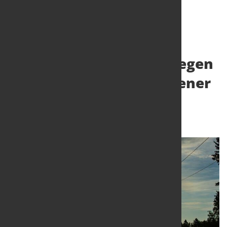
Industrie wendet sich gegen
Abschmelzung vermiedener
Netznutzungsentgelte
28. Mai 2025
von Hubert Hunscheidt