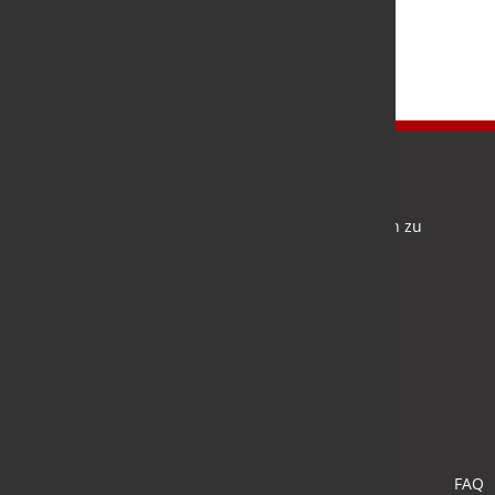
Newsletter
Bleiben Sie auf dem Laufenden und melden Sie sich zu
verschiedene Newsletter an.
Anmelden
FAQ