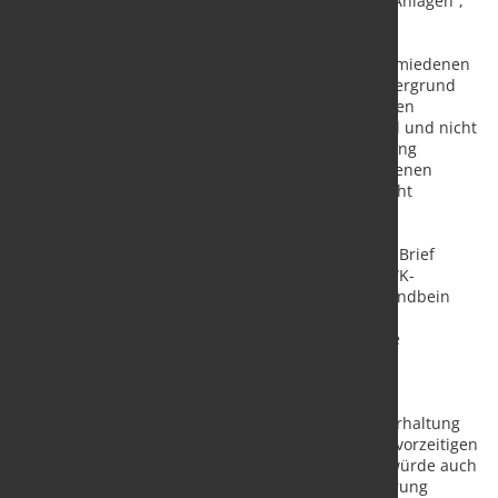
nachträglich die Wirtschaftlichkeit der genannten Anlagen“,
fährt Seyfert fort.
Der Vorstoß der BNetzA zur Abschmelzung der vermiedenen
Netznutzungsentgelte wird vor allem vor dem Hintergrund
der geplanten umfassenden Reform der allgemeinen
Netzentgeltsystematik zum Jahr 2029 als vorschnell und nicht
zielführend angesehen. Eine isolierte Vorabänderung
einzelner Regelungen – insbesondere der vermiedenen
Netzentgelte nach § 18 StromNEV – sei sachlich nicht
gerechtfertigt.
Die unterzeichnenden Verbände betonen in ihrem Brief
zudem, dass vermiedene Netzentgelte für viele KWK-
Bestandsanlagen ein zentrales wirtschaftliches Standbein
darstellen. Eine Abschmelzung der vermiedenen
Netznutzungsentgelte könne dazu führen, dass die
Bereitschaft sinkt, KWK‑Anlagen zu Zeiten der
Jahreshöchstlast einzusetzen.
Eine Stilllegung der Bestandsanlagen oder Nichtvorhaltung
ihrer gesicherten Erzeugungsleistung in Folge des vorzeitigen
Wegfalls der vermiedenen Netznutzungsentgelte würde auch
den geplanten Kapazitätsausbau der Bundesregierung