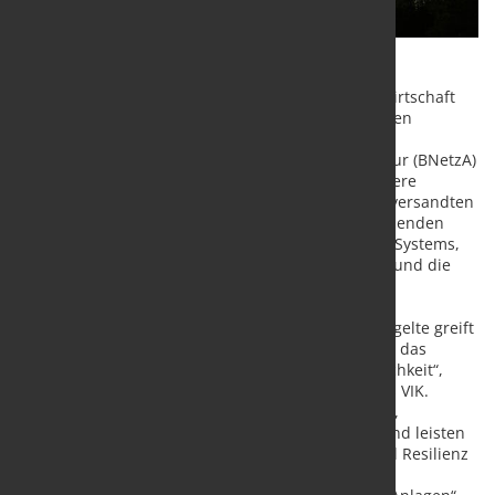
Der Verband der Industriellen Energie- und Kraftwirtschaft
(VIK) warnt in einer Stellungnahme vor der geplanten
schrittweisen Abschmelzung der vermiedenen
Netznutzungsentgelte durch die Bundesnetzagentur (BNetzA)
ab dem Jahr 2026. Diese Warnung teilen auch weitere
Industrie- und Energieverbände in einem gestern versandten
gemeinsamen Schreiben an die BNetzA. Die zeichnenden
Verbände (AGFW, BDEW, B.KWK, FVH, VDMA Power Systems,
VIK, VKU) eint ihre Sorge um Investitionssicherheit und die
Wirtschaftlichkeit von bestehenden KWK-Anlagen.
„Die Abschmelzung vermiedener Netznutzungsentgelte greift
massiv in getätigte Investitionen ein und gefährdet das
Vertrauen in regulatorische Zusagen und Verlässlichkeit“,
erklärt Christian Seyfert, Hauptgeschäftsführer des VIK.
„Unsere Mitgliedsunternehmen haben in moderne,
hocheffiziente KWK- und GuD-Anlagen investiert und leisten
damit einen Beitrag zur Versorgungssicherheit und Resilienz
des Stromsystems. Diese Entscheidung verringert