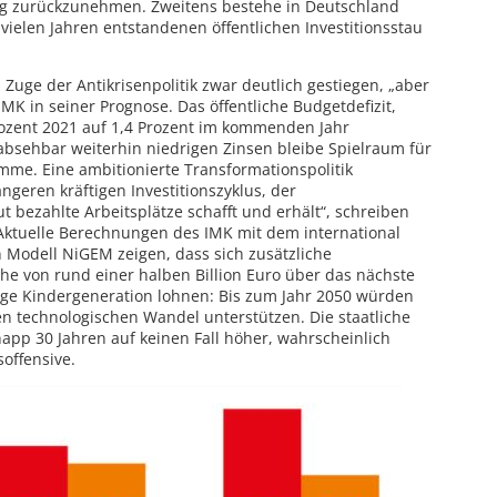
ig zurückzunehmen. Zweitens bestehe in Deutschland
 vielen Jahren entstandenen öffentlichen Investitionsstau
 Zuge der Antikrisenpolitik zwar deutlich gestiegen, „aber
IMK in seiner Prognose. Das öffentliche Budgetdefizit,
ozent 2021 auf 1,4 Prozent im kommenden Jahr
bsehbar weiterhin niedrigen Zinsen bleibe Spielraum für
amme. Eine ambitionierte Transformationspolitik
ngeren kräftigen Investitionszyklus, der
ut bezahlte Arbeitsplätze schafft und erhält“, schreiben
tuelle Berechnungen des IMK mit dem international
Modell NiGEM zeigen, dass sich zusätzliche
Höhe von rund einer halben Billion Euro über das nächste
ige Kindergeneration lohnen: Bis zum Jahr 2050 würden
n technologischen Wandel unterstützen. Die staatliche
pp 30 Jahren auf keinen Fall höher, wahrscheinlich
soffensive.