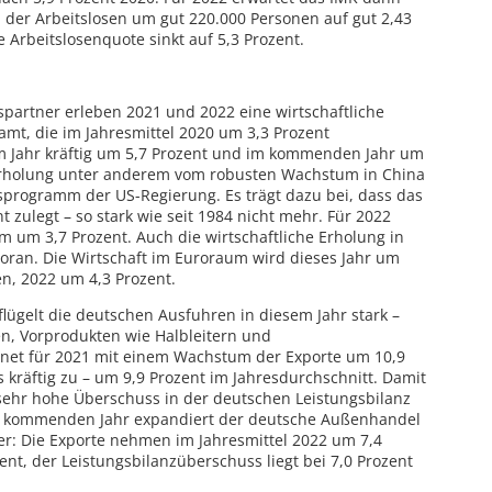
der Arbeitslosen um gut 220.000 Personen auf gut 2,43
e Arbeitslosenquote sinkt auf 5,3 Prozent.
partner erleben 2021 und 2022 eine wirtschaftliche
amt, die im Jahresmittel 2020 um 3,3 Prozent
m Jahr kräftig um 5,7 Prozent und im kommenden Jahr um
 Erholung unter anderem vom robusten Wachstum in China
sprogramm der US-Regierung. Es trägt dazu bei, dass das
t zulegt – so stark wie seit 1984 nicht mehr. Für 2022
m um 3,7 Prozent. Auch die wirtschaftliche Erholung in
ran. Die Wirtschaft im Euroraum wird dieses Jahr um
en, 2022 um 4,3 Prozent.
flügelt die deutschen Ausfuhren in diesem Jahr stark –
en, Vorprodukten wie Halbleitern und
hnet für 2021 mit einem Wachstum der Exporte um 10,9
s kräftig zu – um 9,9 Prozent im Jahresdurchschnitt. Damit
 sehr hohe Überschuss in der deutschen Leistungsbilanz
 Im kommenden Jahr expandiert der deutsche Außenhandel
er: Die Exporte nehmen im Jahresmittel 2022 um 7,4
ent, der Leistungsbilanzüberschuss liegt bei 7,0 Prozent