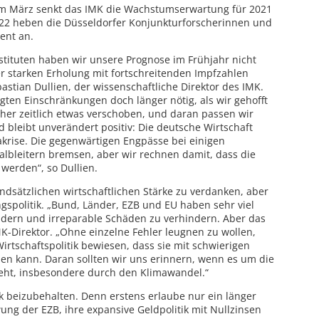
om März senkt das IMK die Wachstumserwartung für 2021
022 heben die Düsseldorfer Konjunkturforscherinnen und
ent an.
stituten haben wir unsere Prognose im Frühjahr nicht
r starken Erholung mit fortschreitenden Impfzahlen
bastian Dullien, der wissenschaftliche Direktor des IMK.
gten Einschränkungen doch länger nötig, als wir gehofft
her zeitlich etwas verschoben, und daran passen wir
 bleibt unverändert positiv: Die deutsche Wirtschaft
rise. Die gegenwärtigen Engpässe bei einigen
lbleitern bremsen, aber wir rechnen damit, dass die
werden“, so Dullien.
undsätzlichen wirtschaftlichen Stärke zu verdanken, aber
ngspolitik. „Bund, Länder, EZB und EU haben sehr viel
ildern und irreparable Schäden zu verhindern. Aber das
IMK-Direktor. „Ohne einzelne Fehler leugnen zu wollen,
rtschaftspolitik bewiesen, dass sie mit schwierigen
 kann. Daran sollten wir uns erinnern, wenn es um die
ht, insbesondere durch den Klimawandel.“
tik beizubehalten. Denn erstens erlaube nur ein länger
ng der EZB, ihre expansive Geldpolitik mit Nullzinsen