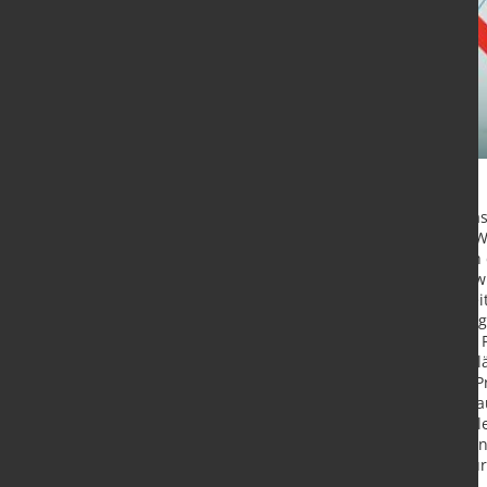
Im Jahresdurchschnitt 2021 legt da
4,9 Prozent. Treibende Kräfte des 
dynamische Außenhandel als auch 
dominierenden Wachstumsfaktor wird
spürbar positive Impulse. Die Arbei
durchschnittlich 5,8 Prozent. 2022 
wird im Jahresdurchschnitt bei 5,3 P
steigt in diesem Jahr erstmals seit
Zentralbank (EZB) von knapp zwei Pr
dem Wirtschaftsaufschwung aber a
alten Mehrwertsteuersatz eine Rol
wieder auf 1,7 Prozent zurückgehen
für Makroökonomie und Konjunkturf