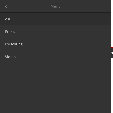
Menü
Menü
Aktuell
Praxis
Forschung
Nachrichten
Meinungen
Tre
Videos
is