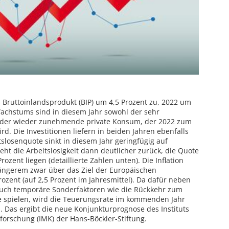
s Bruttoinlandsprodukt (BIP) um 4,5 Prozent zu, 2022 um
Wachstums sind in diesem Jahr sowohl der sehr
der wieder zunehmende private Konsum, der 2022 zum
. Die Investitionen liefern in beiden Jahren ebenfalls
tslosenquote sinkt in diesem Jahr geringfügig auf
geht die Arbeitslosigkeit dann deutlicher zurück, die Quote
rozent liegen (detaillierte Zahlen unten). Die Inflation
 längerem zwar über das Ziel der Europäischen
ozent (auf 2,5 Prozent im Jahresmittel). Da dafür neben
uch temporäre Sonderfaktoren wie die Rückkehr zum
le spielen, wird die Teuerungsrate im kommenden Jahr
. Das ergibt die neue Konjunkturprognose des Instituts
orschung (IMK) der Hans-Böckler-Stiftung.